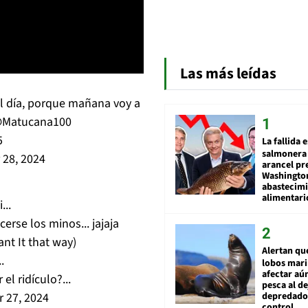
Las más leídas
el día, porque mañana voy a
Matucana100
5
La fallida 
salmonera 
 28, 2024
arancel pr
Washingto
abastecim
alimentari
...
rse los minos... jajaja
nt It that way)
Alertan qu
.
lobos mar
afectar aú
l ridículo?...
pesca al de
 27, 2024
depredador
control