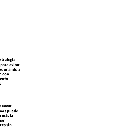
estrategia
para evitar
esionando a
n con
iento
o
e cazar
inos puede
n más la
jar
es sin