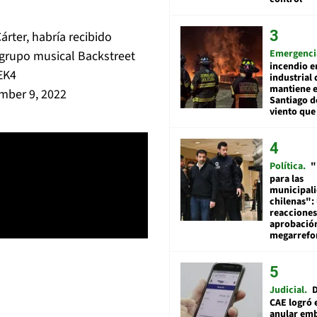
rter, habría recibido
Emergenci
 grupo musical Backstreet
incendio e
EK4
industrial 
mantiene e
mber 9, 2022
Santiago d
viento que
Política
"
para las
municipal
chilenas": 
reacciones
aprobació
megarref
Judicial
D
CAE logró 
anular em