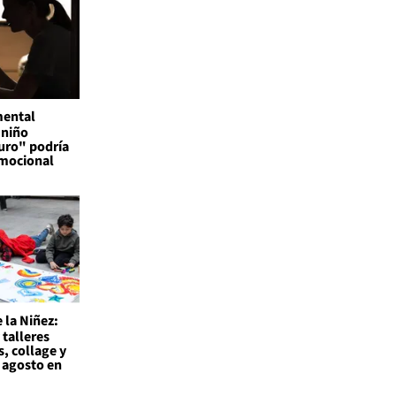
mental
 niño
uro" podría
emocional
 la Niñez:
 talleres
s, collage y
 agosto en