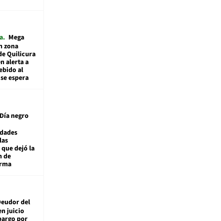
a
Mega
n zona
de Quilicura
n alerta a
ebido al
 se espera
Día negro
idades
las
 que dejó la
n de
orma
eudor del
en juicio
bargo por