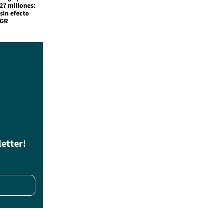
27 millones:
sin efecto
TGR
letter!