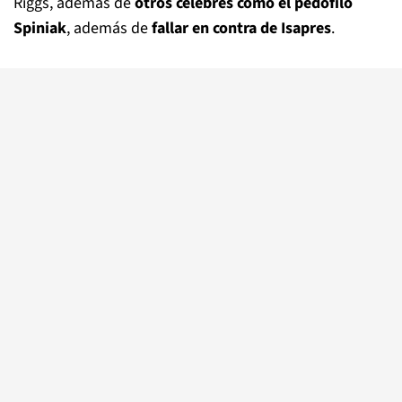
Riggs, además de
otros célebres como el pedófilo
Spiniak
, además de
fallar en contra de Isapres
.