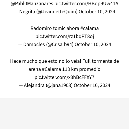
@Pabl0Manzanares
pic.twitter.com/HBop9Uw41A
— Negrita (@JeannetteQuim)
October 10, 2024
Radomiro tomic ahora
#calama
pic.twitter.com/rz1bqPT8oj
— Damocles (@Crisalb94)
October 10, 2024
Hace mucho que esto no lo veía! Full tormenta de
arena
#Calama
118 km promedio
pic.twitter.com/x3hBcFFXY7
— Alejandra (@jana1903)
October 10, 2024