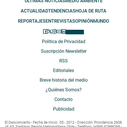
ÚLTIMAS NOTICIAS
MEDIO AMBIENTE
ACTUALIDAD
TENDENCIAS
HOJA DE RUTA
REPORTAJES
ENTREVISTAS
OPINIÓN
MUNDO
Política de Privacidad
Suscripción Newsletter
RSS
Editoriales
Breve historia del medio
¿Quiénes Somos?
Contacto
Publicidad
El Desconcierto - Fecha de Inicio: 05 - 2012 - Dirección: Providencia 2608,
of. 63. Santiago, Región Metropolitana, Chile - Teléfono: (+569) 67899269 -