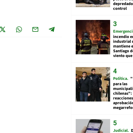
depredador
control
Emergenci
incendio e
industrial 
mantiene e
Santiago d
viento que
Política
"
para las
municipal
chilenas": 
reacciones
aprobació
megarref
Judicial
D