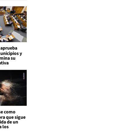
 aprueba
nicipios y
mina su
ativa
se como
bra que sigue
ida de un
a los