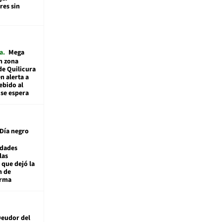
es sin
a
Mega
n zona
de Quilicura
n alerta a
ebido al
 se espera
Día negro
idades
las
 que dejó la
n de
orma
eudor del