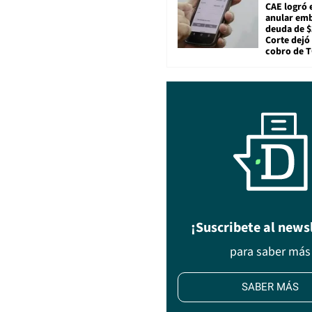
CAE logró 
anular em
deuda de $
Corte dejó 
cobro de 
¡Suscribete al news
para saber más
SABER MÁS