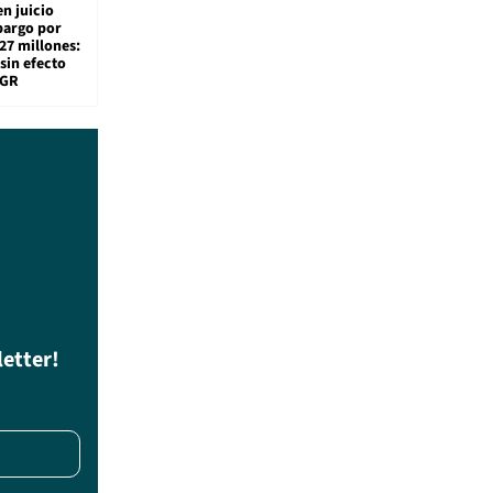
en juicio
bargo por
27 millones:
sin efecto
TGR
letter!