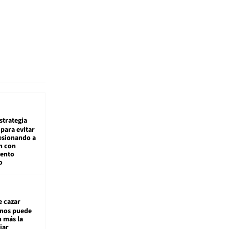
estrategia
para evitar
esionando a
n con
iento
o
e cazar
inos puede
n más la
jar