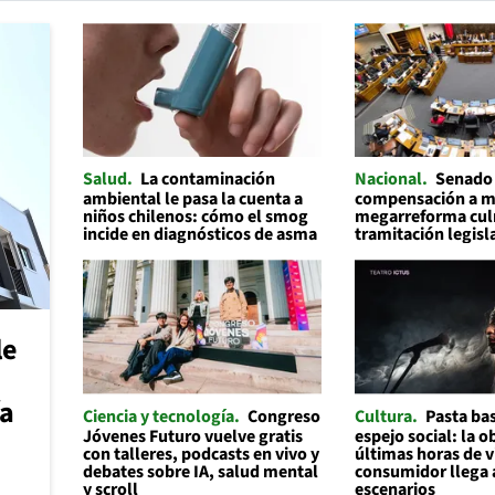
Salud
La contaminación
Nacional
Senado
ambiental le pasa la cuenta a
compensación a mu
niños chilenos: cómo el smog
megarreforma cul
incide en diagnósticos de asma
tramitación legisl
le
ía
Ciencia y tecnología
Congreso
Cultura
Pasta ba
Jóvenes Futuro vuelve gratis
espejo social: la o
con talleres, podcasts en vivo y
últimas horas de v
debates sobre IA, salud mental
consumidor llega 
y scroll
escenarios