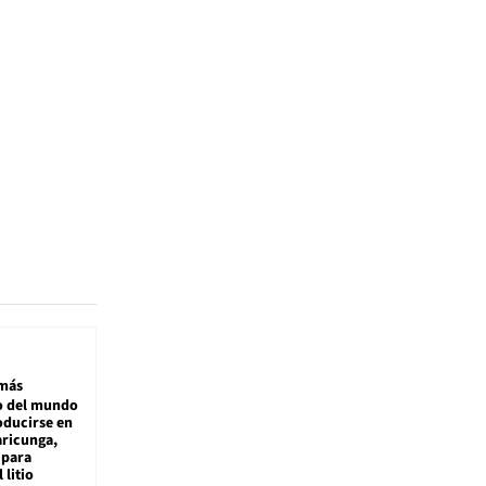
más
 del mundo
oducirse en
aricunga,
 para
 litio