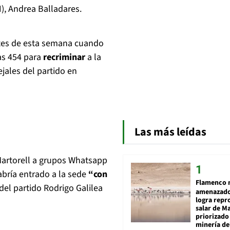
N), Andrea Balladares.
artes de esta semana cuando
as 454 para
recriminar
a la
ejales del partido en
Las más leídas
Martorell a grupos Whatsapp
habría entrado a la sede
“con
Flamenco 
del partido Rodrigo Galilea
amenazado
logra repr
salar de M
priorizado
minería del