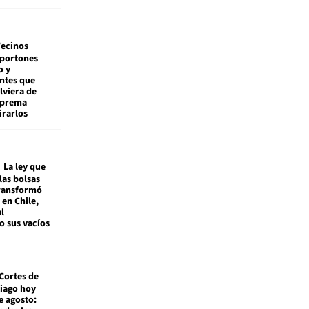
ecinos
 portones
o y
ntes que
viera de
Suprema
irarlos
La ley que
las bolsas
transformó
e en Chile,
l
o sus vacíos
Cortes de
tiago hoy
e agosto: