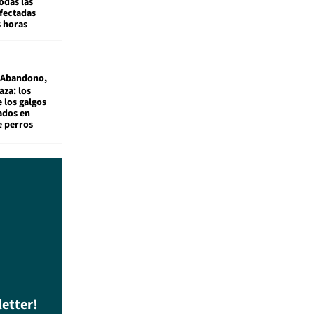
odas las
fectadas
8 horas
Abandono,
aza: los
 los galgos
sados en
e perros
letter!