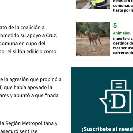
Estas son t
comunas a
hasta por 
o de la coalición a
Animales
rometido su apoyo a Cruz,
muerte o c
 comuna en cupo del
destinos de
tras ser u
or el sillón edilicio como
carreras d
e la agresión que propinó a
N) que había apoyado la
dares y apuntó a que “nada
la Región Metropolitana y
¡Suscribete al news
aseguró sentirse