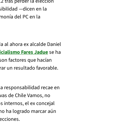
12 tras perder la elección
sibilidad —dicen en la
monía del PC en la
a al ahora ex alcalde Daniel
ficialismo Fares Jadue
se ha
, son factores que hacían
rar un resultado favorable.
la responsabilidad recae en
tivas de Chile Vamos, no
 internos, el ex concejal
 no ha logrado marcar aún
lecciones.