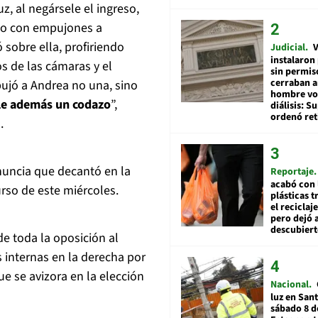
z, al negársele el ingreso,
ido con empujones a
 sobre ella, profiriendo
Judicial
V
instalaron
os de las cámaras y el
sin permis
cerraban a
pujó a Andrea no una, sino
hombre vol
le además un codazo
”,
diálisis: 
ordenó ret
l.
nuncia que decantó en la
Reportaje
acabó con 
urso de este miércoles.
plásticas 
el reciclaj
pero dejó a
descubiert
de toda la oposición al
s internas en la derecha por
e se avizora en la elección
Nacional
luz en San
sábado 8 d