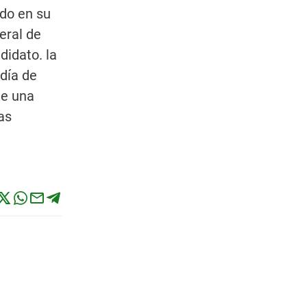
ado en su
eral de
didato. la
ldía de
de una
as