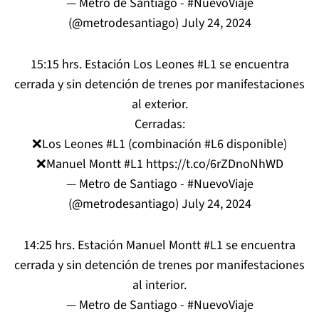
— Metro de Santiago - #NuevoViaje
(@metrodesantiago)
July 24, 2024
15:15 hrs. Estación Los Leones
#L1
se encuentra
cerrada y sin detención de trenes por manifestaciones
al exterior.
Cerradas:
❌Los Leones
#L1
(combinación
#L6
disponible)
❌Manuel Montt
#L1
https://t.co/6rZDnoNhWD
— Metro de Santiago - #NuevoViaje
(@metrodesantiago)
July 24, 2024
14:25 hrs. Estación Manuel Montt
#L1
se encuentra
cerrada y sin detención de trenes por manifestaciones
al interior.
— Metro de Santiago - #NuevoViaje