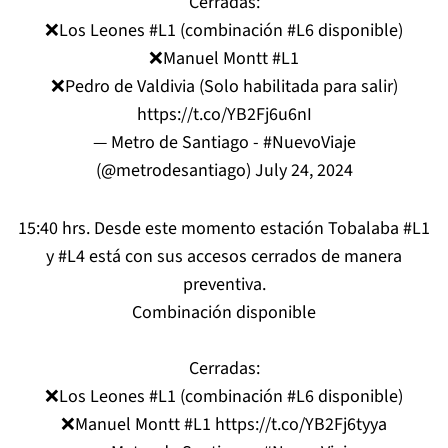
Cerradas:
❌Los Leones
#L1
(combinación
#L6
disponible)
❌Manuel Montt
#L1
❌Pedro de Valdivia (Solo habilitada para salir)
https://t.co/YB2Fj6u6nI
— Metro de Santiago - #NuevoViaje
(@metrodesantiago)
July 24, 2024
15:40 hrs. Desde este momento estación Tobalaba
#L1
y
#L4
está con sus accesos cerrados de manera
preventiva.
Combinación disponible
Cerradas:
❌Los Leones
#L1
(combinación
#L6
disponible)
❌Manuel Montt
#L1
https://t.co/YB2Fj6tyya