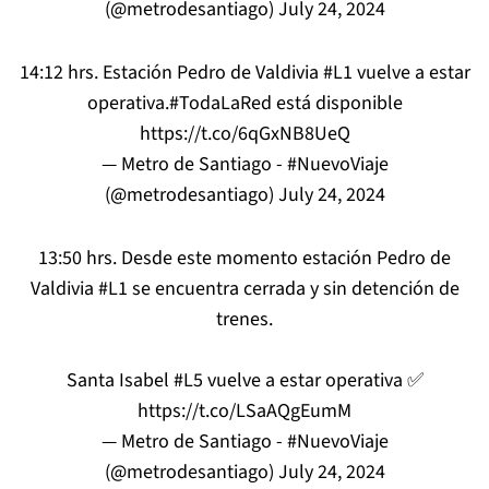
(@metrodesantiago)
July 24, 2024
14:12 hrs. Estación Pedro de Valdivia
#L1
vuelve a estar
operativa.
#TodaLaRed
está disponible
https://t.co/6qGxNB8UeQ
— Metro de Santiago - #NuevoViaje
(@metrodesantiago)
July 24, 2024
13:50 hrs. Desde este momento estación Pedro de
Valdivia
#L1
se encuentra cerrada y sin detención de
trenes.
Santa Isabel
#L5
vuelve a estar operativa ✅️
https://t.co/LSaAQgEumM
— Metro de Santiago - #NuevoViaje
(@metrodesantiago)
July 24, 2024