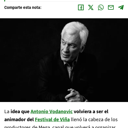
Comparte esta nota:
La
idea que
Antonio Vodanovic
volviera a ser el
animador del
Festival de Viña
llenó la cabeza de los
productores de Mega, canal que volverá a organizar