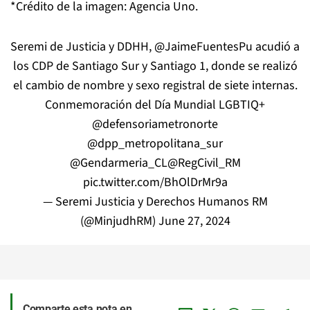
*Crédito de la imagen: Agencia Uno.
Seremi de Justicia y DDHH,
@JaimeFuentesPu
acudió a
los CDP de Santiago Sur y Santiago 1, donde se realizó
el cambio de nombre y sexo registral de siete internas.
Conmemoración del Día Mundial LGBTIQ+
@defensoriametronorte
@dpp_metropolitana_sur
@Gendarmeria_CL
@RegCivil_RM
pic.twitter.com/BhOlDrMr9a
— Seremi Justicia y Derechos Humanos RM
(@MinjudhRM)
June 27, 2024
Comparte esta nota en