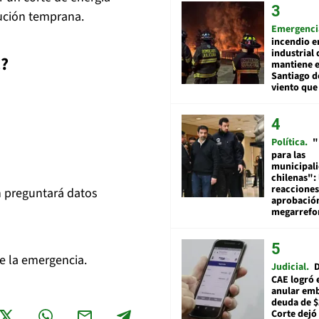
lución temprana.
Emergenci
incendio e
industrial 
C?
mantiene e
Santiago d
viento que
Política
"
para las
municipal
chilenas": 
reacciones
en preguntará datos
aprobació
megarref
de la emergencia.
Judicial
D
CAE logró 
anular em
deuda de $
Corte dejó 