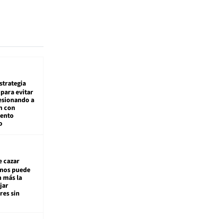
estrategia
para evitar
esionando a
n con
iento
o
e cazar
inos puede
n más la
jar
es sin