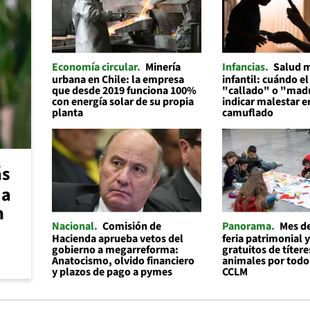
Economía circular
Minería
Infancias
Salud 
urbana en Chile: la empresa
infantil: cuándo el
que desde 2019 funciona 100%
"callado" o "mad
con energía solar de su propia
indicar malestar 
planta
camuflado
ás
 a
n
Nacional
Comisión de
Panorama
Mes de
Hacienda aprueba vetos del
feria patrimonial y
gobierno a megarreforma:
gratuitos de títere
Anatocismo, olvido financiero
animales por todo
y plazos de pago a pymes
CCLM