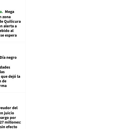
a
Mega
n zona
de Quilicura
n alerta a
ebido al
 se espera
Día negro
idades
las
 que dejó la
n de
orma
eudor del
en juicio
bargo por
27 millones:
sin efecto