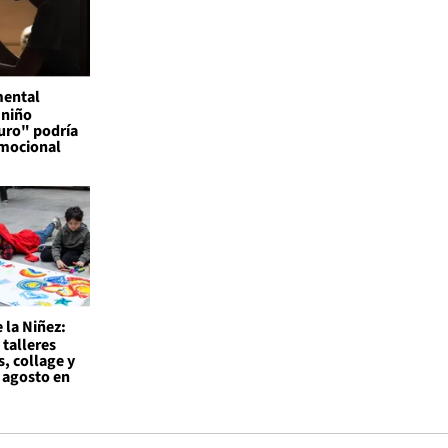
mental
 niño
uro" podría
emocional
 la Niñez:
 talleres
s, collage y
 agosto en