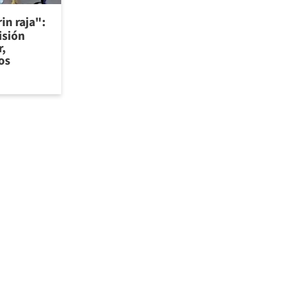
in raja":
isión
r,
os