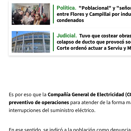
"Poblacional" y "señor
Política
entre Flores y Campillai por indu
condenados
Tuvo que costear obra
Judicial
colapso de ducto que provocó so
Corte ordenó actuar a Serviu y 
Es por eso que la
Compañía General de Electricidad (C
preventivo de operaciones
para atender de la forma má
interrupciones del suministro eléctrico.
En ese sentido, se indicó a la población como denuncia