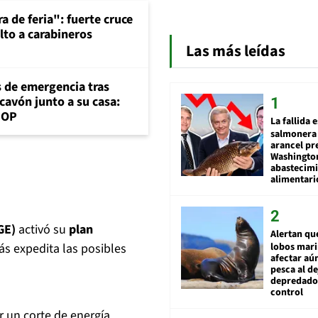
a de feria": fuerte cruce
lto a carabineros
Las más leídas
s de emergencia tras
cavón junto a su casa:
MOP
La fallida 
salmonera 
arancel pr
Washingto
abastecim
alimentari
GE)
activó su
plan
Alertan qu
lobos mar
s expedita las posibles
afectar aú
pesca al de
depredador
control
r un corte de energía