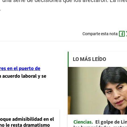
 una serie de decisiones que los afectaron. La me
.
Comparte esta nota:
LO MÁS LEÍDO
res en el puerto de
n acuerdo laboral y se
loque admisibilidad en el
Ciencias
El golpe de Li
mo le resta dramatismo