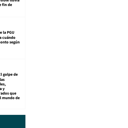
sible lluvia
e fin de
e la PGU
sa cuándo
monto según
El golpe de
las
es,
a y
rados que
al mundo de