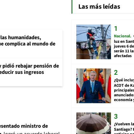
Las más leídas
Nacional
a las humanidades,
luz en San
e complica al mundo de
jueves 6 de
serán 11 l
afectadas
y pidió rebajar pensión de
reducir sus ingresos
¿Qué inclu
ACOT de Ka
principale
anunciado
economía 
¿Vuelven la
esentado ministro de
Santiago? 