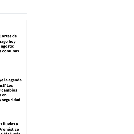
Cortes de
tiago hoy
 agosto:
as comunas
ye la agenda
st? Los
s cambios
s en
y seguridad
s lluvias a
Pronóstico