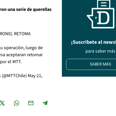
ron una serie de querellas
ORONEL RETOMA
¡Suscribete al news
su operación, luego de
para saber más
esa aceptaran retomar
 por el MTT.
SABER MÁS
es (@MTTChile)
May 21,