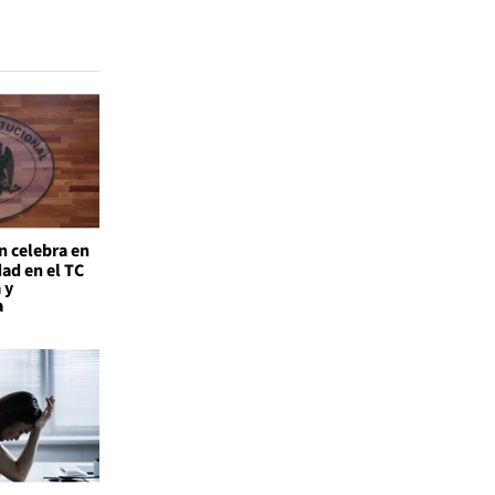
n celebra en
ad en el TC
 y
a