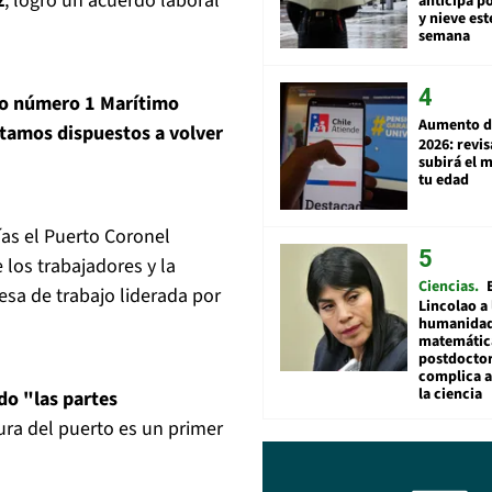
z
, logró un acuerdo laboral
anticipa po
y nieve est
semana
ato número 1 Marítimo
Aumento d
tamos dispuestos a volver
2026: revi
subirá el 
tu edad
ías el Puerto Coronel
los trabajadores y la
Ciencias
sa de trabajo liderada por
Lincolao a 
humanidad
matemátic
postdocto
complica 
la ciencia
do "las partes
ura del puerto es un primer