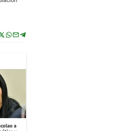
diación
ncolao a