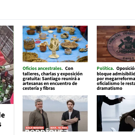
Oficios ancestrales
Con
Política
Oposició
talleres, charlas y exposición
bloque admisibilid
gratuita: Santiago reunirá a
por megarreforma
artesanas en encuentro de
oficialismo le rest
cestería y fibras
dramatismo
de
s