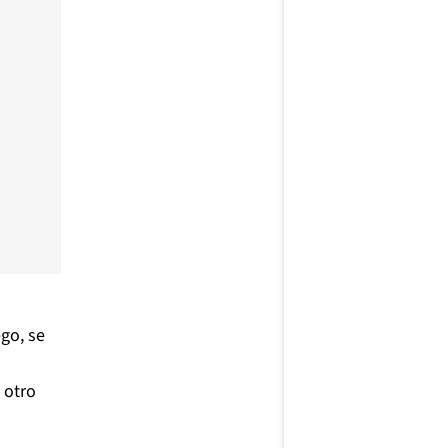
ego, se
 otro