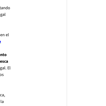
ntando
egal
 en el
o
ento
resca
gal. El
los
ca,
 la