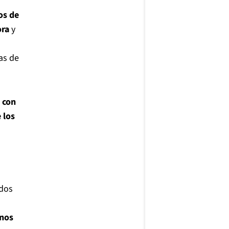
os de
ora
y
as de
 con
 los
ados
enos