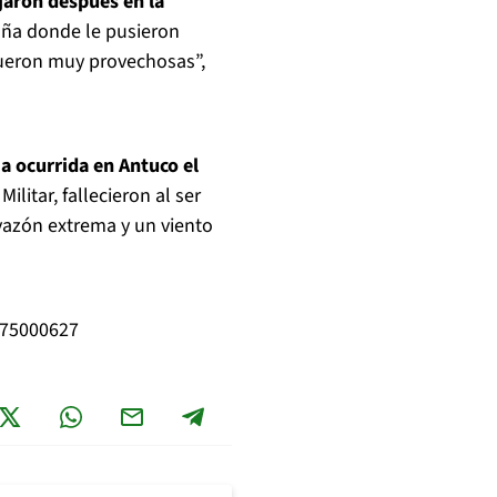
jaron después en la
aña donde le pusieron
fueron muy provechosas”,
a ocurrida en Antuco el
ilitar, fallecieron al ser
azón extrema y un viento
875000627