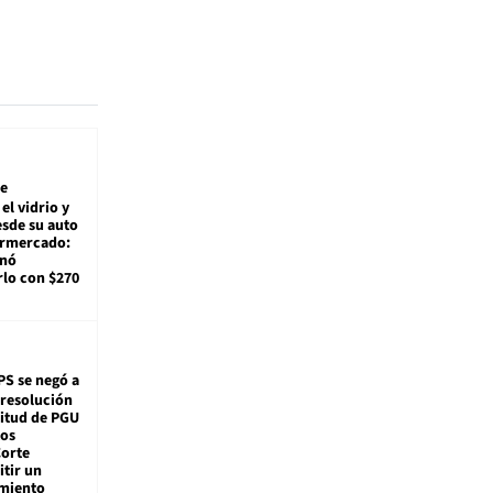
e
el vidrio y
sde su auto
ermercado:
enó
lo con $270
PS se negó a
 resolución
citud de PGU
tos
Corte
tir un
miento