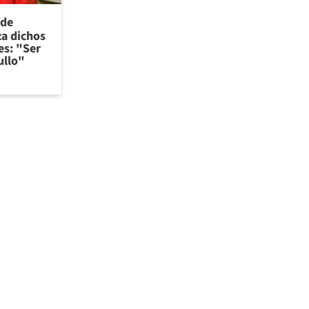
 de
za dichos
es: "Ser
ullo"