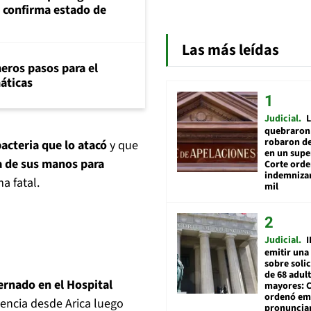
s confirma estado de
Las más leídas
eros pasos para el
máticas
Judicial
L
quebraron 
robaron de
acteria que lo atacó
y que
en un sup
a de sus manos para
Corte ord
indemnizar
a fatal.
mil
Judicial
I
emitir una
sobre soli
de 68 adul
ternado en el Hospital
mayores: 
ordenó emi
gencia desde Arica luego
pronuncia