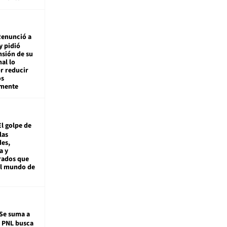
enunció a
y pidió
nsión de su
nal lo
r reducir
os
amente
El golpe de
las
es,
a y
rados que
al mundo de
Se suma a
: PNL busca