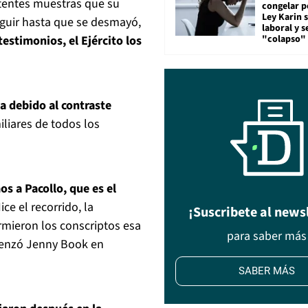
stentes muestras que su
congelar p
Ley Karin 
eguir hasta que se desmayó,
laboral y s
"colapso" 
testimonios, el Ejército los
ta debido al contraste
iliares de todos los
s a Pacollo, que es el
Hice el recorrido, la
¡Suscribete al news
rmieron los conscriptos esa
para saber más
omenzó Jenny Book en
SABER MÁS