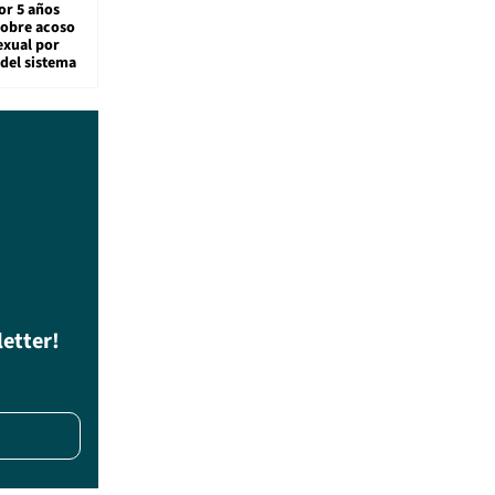
or 5 años
sobre acoso
exual por
del sistema
letter!