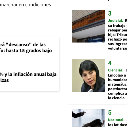
 marchar en condiciones
Judicial
R
su trabajo 
rebajar pe
hija: Tribu
rechazó po
sus ingres
rá "descanso" de las
voluntari
río: hasta 15 grados bajo
Ciencias
% y la inflación anual baja
Lincolao a 
lzas
humanidad
matemátic
postdocto
complica 
la ciencia
Nacional
los latidos