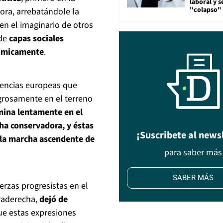
laboral y s
"colapso" 
dora, arrebatándole la
 en el imaginario de otros
 de
capas sociales
nómicamente
.
iencias europeas que
grosamente en el terreno
mina lentamente en el
cha conservadora, y éstas
¡Suscribete al news
la marcha ascendente de
para saber más
SABER MÁS
uerzas progresistas en el
traderecha,
dejó de
que estas expresiones