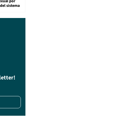
exual por
del sistema
letter!