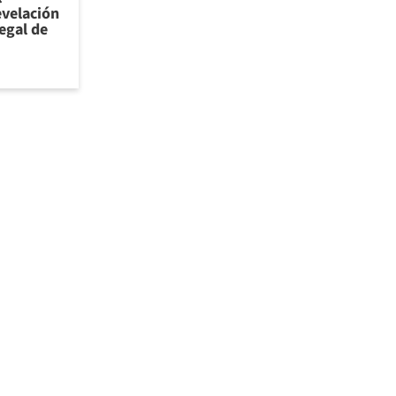
evelación
legal de