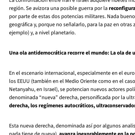
La confrontación entre Irán e Israel adquiere ribetes 
región. Se avizora una posible guerra por la
reconfigur
por parte de estas dos potencias militares. Nada bueno
geográfica y, porque no señalarlo, para la paz en otras
ejemplo) y, a nivel planetario.
Una ola antidemocrática recorre el mundo: La ola de 
En el escenario internacional, especialmente en el eur
los EEUU (también en el Medio Oriente como en el caso
Netanyahu, en Israel), se potencian nuevos actores polít
denominada “nueva” derecha, personificada por la ultr
derecha, los regímenes autocráticos, ultraconservador
Esta nueva derecha, denominada así por algunos analis
nada tiene de nueva),
avanza inexorablemente en la po