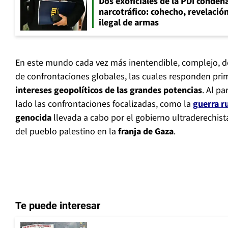
Dos exoficiales de la PDI condena
narcotráfico: cohecho, revelació
ilegal de armas
En este mundo cada vez más inentendible, complejo, de
de confrontaciones globales, las cuales responden pri
intereses geopolíticos de las grandes potencias
. Al p
lado las confrontaciones focalizadas, como la
guerra r
genocida
llevada a cabo por el gobierno ultraderechis
del pueblo palestino en la
franja de Gaza
.
Te puede interesar