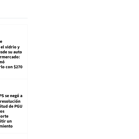
e
el vidrio y
sde su auto
ermercado:
enó
lo con $270
PS se negó a
 resolución
citud de PGU
tos
Corte
tir un
miento