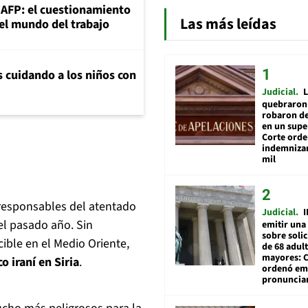
+AFP: el cuestionamiento
Las más leídas
 el mundo del trabajo
s cuidando a los niños con
Judicial
L
quebraron 
robaron de
en un sup
Corte ord
indemnizar
mil
s responsables del atentado
Judicial
I
del pasado año. Sin
emitir una
sobre soli
ible en el Medio Oriente,
de 68 adul
mayores: 
o iraní en Siria
.
ordenó emi
pronuncia