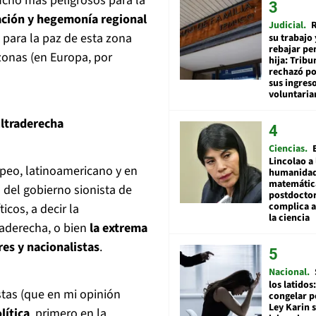
mucho más peligrosos para la
ación y hegemonía regional
Judicial
R
 para la paz de esta zona
su trabajo 
rebajar pe
 zonas (en Europa, por
hija: Tribu
rechazó po
sus ingres
voluntari
ultraderecha
Ciencias
Lincolao a 
opeo, latinoamericano y en
humanidad
matemátic
 del gobierno sionista de
postdocto
complica 
icos, a decir la
la ciencia
aderecha, o bien
la extrema
es y nacionalistas
.
Nacional
los latidos
tas (que en mi opinión
congelar p
Ley Karin 
lítica
, primero en la