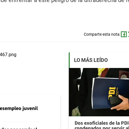
be enfrentar a este peligro de la ultraderecha de 
Comparte esta nota:
LO MÁS LEÍDO
l desempleo juvenil
Dos exoficiales de la PDI
condenados por servir a