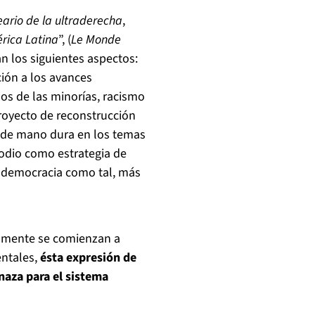
ario de la ultraderecha
,
rica Latina
”, (
Le Monde
an los siguientes aspectos:
ción a los avances
os de las minorías, racismo
proyecto de reconstrucción
s de mano dura en los temas
l odio como estrategia de
la democracia como tal, más
damente se comienzan a
entales,
ésta expresión de
naza para el sistema