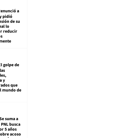
enunció a
y pidió
nsión de su
nal lo
r reducir
os
amente
El golpe de
las
es,
a y
rados que
al mundo de
Se suma a
: PNL busca
or 5 años
sobre acoso