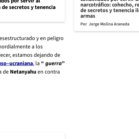
dos por servir al
narcotráfico: cohecho, r
n de secretos y tenencia
de secretos y tenencia i
armas
Por
Jorge Molina Araneda
sestructurado y en peligro
mordialmente a los
arecer, estamos dejando de
uso–ucraniana
, la
“
guerra
”
ta de
Netanyahu
en contra