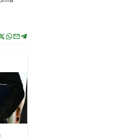
forma
l