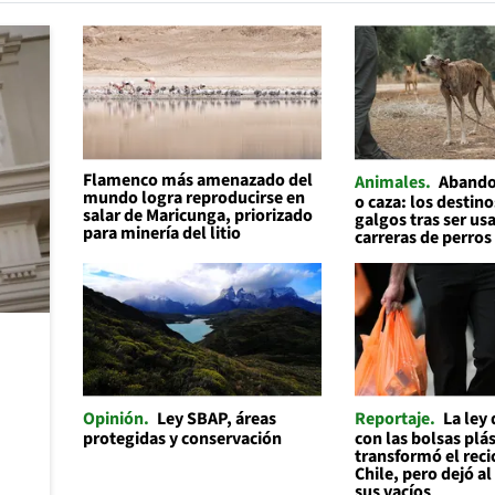
Flamenco más amenazado del
Animales
Abando
mundo logra reproducirse en
o caza: los destino
salar de Maricunga, priorizado
galgos tras ser us
para minería del litio
carreras de perros
Opinión
Ley SBAP, áreas
Reportaje
La ley
protegidas y conservación
con las bolsas plás
transformó el reci
Chile, pero dejó a
sus vacíos