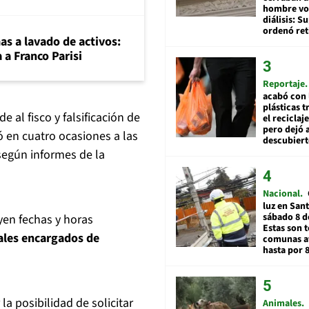
hombre vol
diálisis: 
ordenó ret
mas a lavado de activos:
 a Franco Parisi
Reportaje
acabó con 
plásticas 
e al fisco y falsificación de
el reciclaj
pero dejó a
 en cuatro ocasiones a las
descubiert
 según informes de la
Nacional
luz en San
sábado 8 d
en fechas y horas
Estas son t
iales encargados de
comunas a
hasta por 
la posibilidad de solicitar
Animales