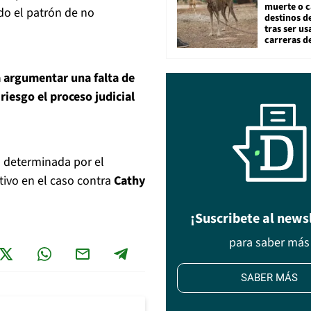
muerte o c
do el patrón de no
destinos de
tras ser u
carreras d
ía argumentar una falta de
iesgo el proceso judicial
á determinada por el
ativo en el caso contra
Cathy
¡Suscribete al news
para saber más
SABER MÁS