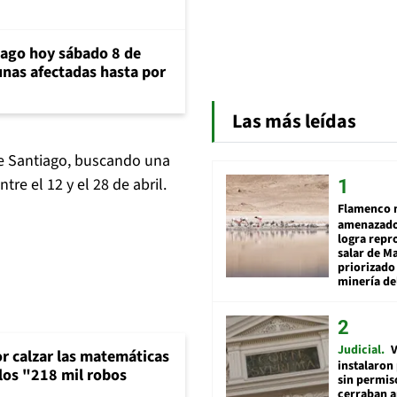
iago hoy sábado 8 de
unas afectadas hasta por
Las más leídas
 de Santiago, buscando una
re el 12 y el 28 de abril.
Flamenco 
amenazado
logra repr
salar de M
priorizado
minería del
Judicial
V
or calzar las matemáticas
instalaron
 los "218 mil robos
sin permis
cerraban a