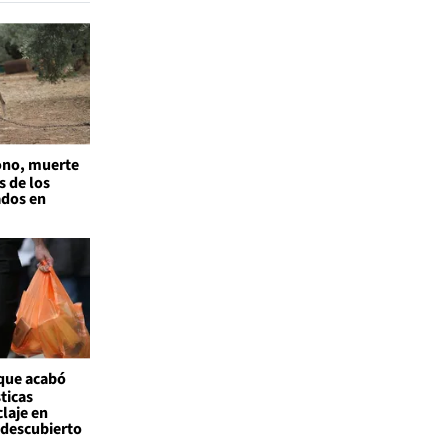
no, muerte
s de los
ados en
 que acabó
ticas
claje en
l descubierto