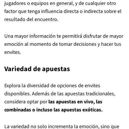
jugadores o equipos en general, y de cualquier otro
factor que tenga influencia directa o indirecta sobre el
resultado del encuentro.
Una mayor información te permitirá disfrutar de mayor
emoción al momento de tomar decisiones y hacer tus
envites.
Variedad de apuestas
Explora la diversidad de opciones de envites
disponibles. Además de las apuestas tradicionales,
considera optar por
las apuestas en vivo, las
combinadas o incluso las apuestas exóticas.
La variedad no solo incrementa la emoción, sino que