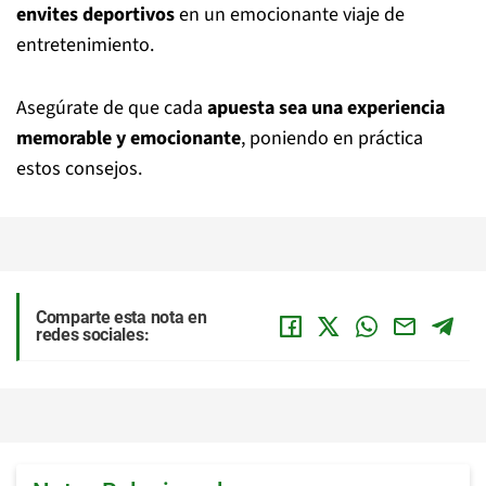
envites deportivos
en un emocionante viaje de
entretenimiento.
Asegúrate de que cada
apuesta sea una experiencia
memorable y emocionante
, poniendo en práctica
estos consejos.
Comparte esta nota en
redes sociales: