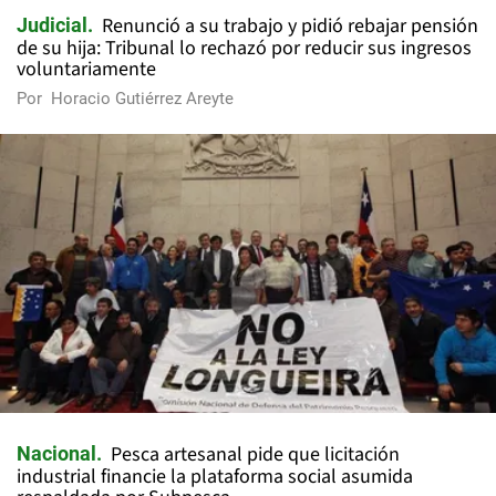
Renunció a su trabajo y pidió rebajar pensión
Judicial
de su hija: Tribunal lo rechazó por reducir sus ingresos
voluntariamente
Por
Horacio Gutiérrez Areyte
Pesca artesanal pide que licitación
Nacional
industrial financie la plataforma social asumida