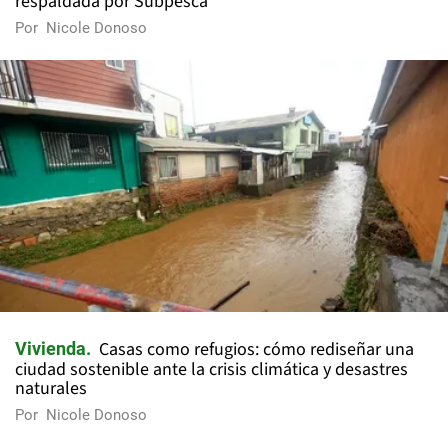
respaldada por Subpesca
Por
Nicole Donoso
Casas como refugios: cómo rediseñar una
Vivienda
ciudad sostenible ante la crisis climática y desastres
naturales
Por
Nicole Donoso