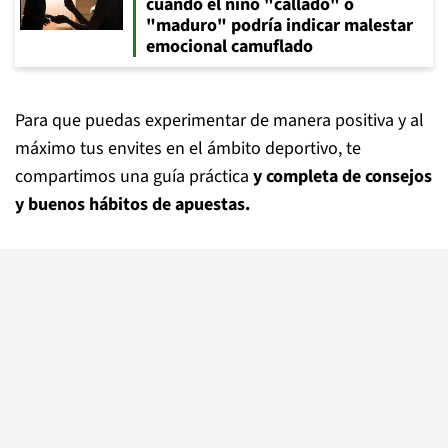
cuándo el niño "callado" o
"maduro" podría indicar malestar
emocional camuflado
Para que puedas experimentar de manera positiva y al
máximo tus envites en el ámbito deportivo, te
compartimos una guía práctica
y completa de consejos
y buenos hábitos de apuestas.