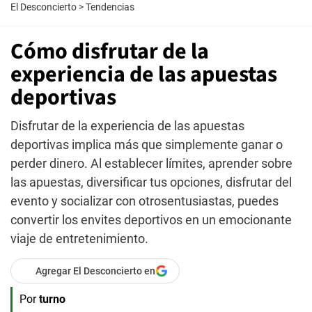
El Desconcierto
>
Tendencias
Cómo disfrutar de la
experiencia de las apuestas
deportivas
Disfrutar de la experiencia de las apuestas
deportivas implica más que simplemente ganar o
perder dinero. Al establecer límites, aprender sobre
las apuestas, diversificar tus opciones, disfrutar del
evento y socializar con otrosentusiastas, puedes
convertir los envites deportivos en un emocionante
viaje de entretenimiento.
Agregar El Desconcierto en
Por
turno