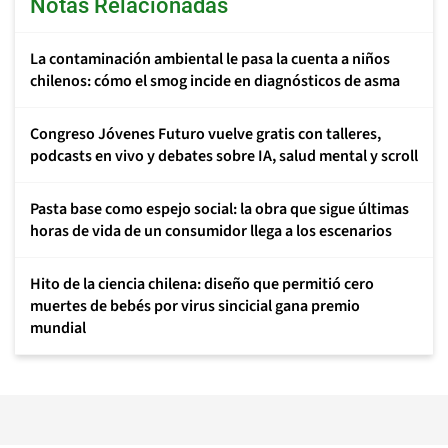
Notas Relacionadas
La contaminación ambiental le pasa la cuenta a niños
chilenos: cómo el smog incide en diagnósticos de asma
Congreso Jóvenes Futuro vuelve gratis con talleres,
podcasts en vivo y debates sobre IA, salud mental y scroll
Pasta base como espejo social: la obra que sigue últimas
horas de vida de un consumidor llega a los escenarios
Hito de la ciencia chilena: diseño que permitió cero
muertes de bebés por virus sincicial gana premio
mundial