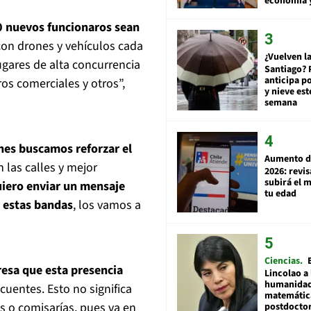
economía 
0 nuevos funcionaros sean
 con drones y vehículos cada
¿Vuelven la
lugares de alta concurrencia
Santiago? 
anticipa po
ros comerciales y otros”,
y nieve est
semana
nes buscamos reforzar el
Aumento d
 las calles y mejor
2026: revi
subirá el 
iero enviar un mensaje
tu edad
a estas bandas
, los vamos a
Ciencias
esa que esta presencia
Lincolao a 
humanidad
cuentes. Esto no significa
matemátic
s o comisarías, pues va en
postdocto