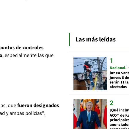
Las más leídas
puntos de controles
go
, especialmente las que
Nacional
luz en San
jueves 6 de
serán 11 l
afectadas
onas, que
fueron designados
¿Qué inclu
ad y ambas policías”,
ACOT de Ka
principale
anunciado