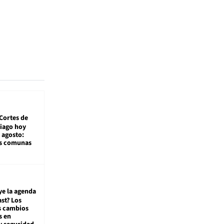
Cortes de
tiago hoy
 agosto:
as comunas
ye la agenda
st? Los
s cambios
s en