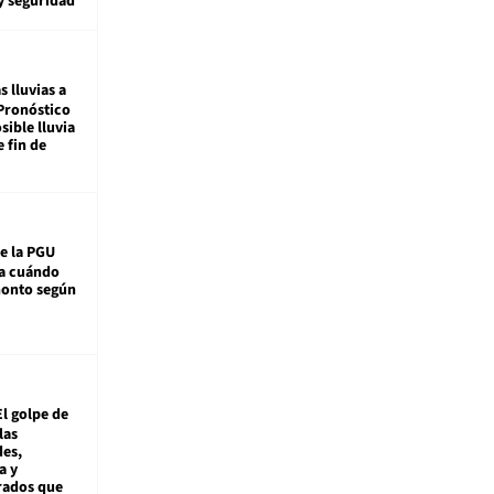
y seguridad
s lluvias a
Pronóstico
sible lluvia
e fin de
e la PGU
sa cuándo
monto según
El golpe de
las
es,
a y
rados que