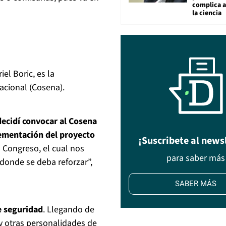
complica 
la ciencia
el Boric, es la
acional (Cosena).
decidí convocar al Cosena
lementación del proyecto
¡Suscribete al news
 Congreso, el cual nos
para saber más
 donde se deba reforzar”,
SABER MÁS
e seguridad
. Llegando de
 y otras personalidades de