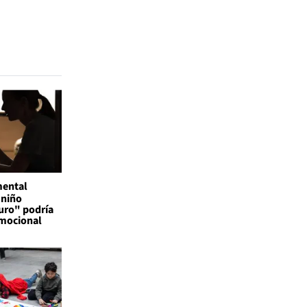
mental
 niño
uro" podría
emocional