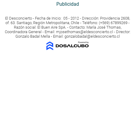
Publicidad
El Desconcierto - Fecha de Inicio: 05 - 2012 - Dirección: Providencia 2608,
of. 63. Santiago, Región Metropolitana, Chile - Teléfono: (+569) 67899269 -
Razón social: El Buen Aire SpA. - Contacto: María José Thomas,
Coordinadora General - Email:
mjosethomas@eldesconcierto.cl
- Director:
Gonzalo Badal Mella - Email:
gonzalobadal@eldesconcierto.cl