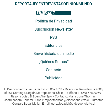
REPORTAJES
ENTREVISTAS
OPINIÓN
MUNDO
Política de Privacidad
Suscripción Newsletter
RSS
Editoriales
Breve historia del medio
¿Quiénes Somos?
Contacto
Publicidad
El Desconcierto - Fecha de Inicio: 05 - 2012 - Dirección: Providencia 2608,
of. 63. Santiago, Región Metropolitana, Chile - Teléfono: (+569) 67899269 -
Razón social: El Buen Aire SpA. - Contacto: María José Thomas,
Coordinadora General - Email:
mjosethomas@eldesconcierto.cl
- Director:
Gonzalo Badal Mella - Email:
gonzalobadal@eldesconcierto.cl