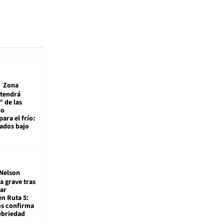
Zona
 tendrá
 de las
ro
ara el frío:
rados bajo
Nelson
a grave tras
ar
en Ruta 5:
os confirma
ebriedad