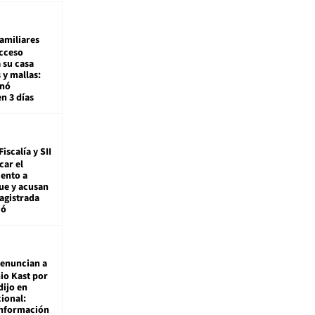
amiliares
cceso
 su casa
 y mallas:
enó
en 3 días
Fiscalía y SII
car el
ento a
ue y acusan
agistrada
ió
enuncian a
io Kast por
dijo en
ional:
información