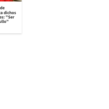
 de
za dichos
es: "Ser
ullo"