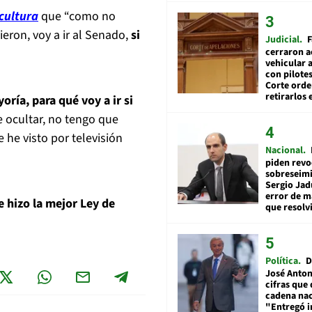
cultura
que “como no
ieron, voy a ir al Senado,
si
Judicial
F
cerraron a
vehicular a
con pilotes
Corte ord
retirarlos 
ría, para qué voy a ir si
 ocultar, no tengo que
 he visto por televisión
Nacional
piden revo
sobreseimi
Sergio Jad
error de m
 hizo la mejor Ley de
que resolv
Política
D
José Anton
cifras que 
cadena nac
"Entregó 