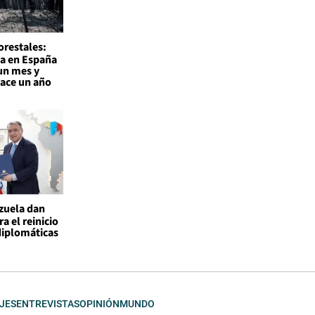
orestales:
a en España
un mes y
hace un año
ezuela dan
a el reinicio
diplomáticas
JES
ENTREVISTAS
OPINIÓN
MUNDO