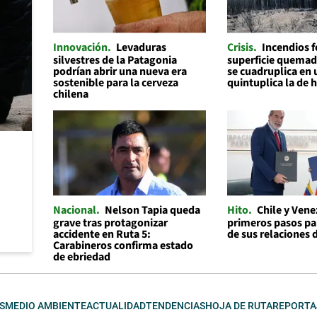
Innovación
Levaduras
Crisis
Incendios f
silvestres de la Patagonia
superficie quemad
podrían abrir una nueva era
se cuadruplica en 
sostenible para la cerveza
quintuplica la de 
chilena
Nacional
Nelson Tapia queda
Hito
Chile y Ven
grave tras protagonizar
primeros pasos par
accidente en Ruta 5:
de sus relaciones 
Carabineros confirma estado
de ebriedad
S
MEDIO AMBIENTE
ACTUALIDAD
TENDENCIAS
HOJA DE RUTA
REPORTA