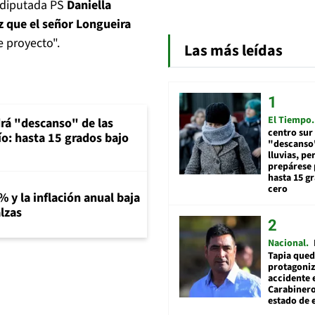
a diputada PS
Daniella
z que el señor Longueira
e proyecto".
Las más leídas
El Tiempo
rá "descanso" de las
centro sur
río: hasta 15 grados bajo
"descanso"
lluvias, pe
prepárese p
hasta 15 g
cero
% y la inflación anual baja
lzas
Nacional
Tapia qued
protagoniz
accidente 
Carabiner
estado de 