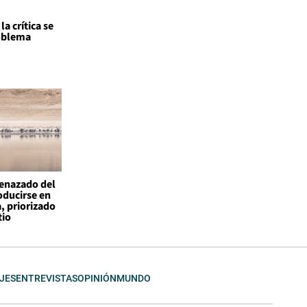
a crítica se
roblema
enazado del
ducirse en
, priorizado
tio
JES
ENTREVISTAS
OPINIÓN
MUNDO