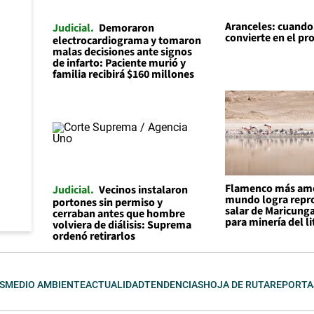
Aranceles: cuando l
Judicial
Demoraron
convierte en el p
electrocardiograma y tomaron
malas decisiones ante signos
de infarto: Paciente murió y
familia recibirá $160 millones
Flamenco más am
Judicial
Vecinos instalaron
mundo logra repro
portones sin permiso y
salar de Maricunga
cerraban antes que hombre
para minería del li
volviera de diálisis: Suprema
ordenó retirarlos
S
MEDIO AMBIENTE
ACTUALIDAD
TENDENCIAS
HOJA DE RUTA
REPORTA