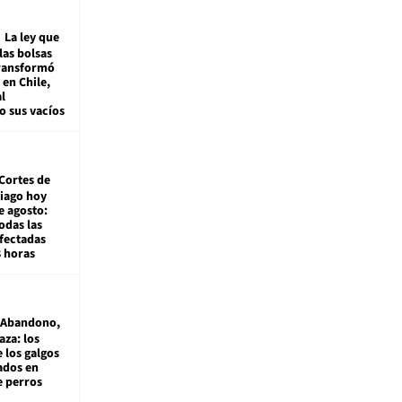
La ley que
las bolsas
transformó
e en Chile,
l
o sus vacíos
Cortes de
tiago hoy
e agosto:
odas las
fectadas
8 horas
Abandono,
aza: los
 los galgos
sados en
e perros