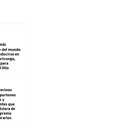
más
 del mundo
oducirse en
aricunga,
 para
 litio
ecinos
 portones
o y
ntes que
viera de
Suprema
irarlos