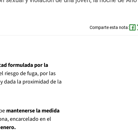
n sexual y violación de una joven, la noche de Año
Comparte esta nota:
rtad formulada por la
l riesgo de fuga, por las
 y dada la proximidad de la
ebe
mantenerse la medida
ona, encarcelado en el
 enero.