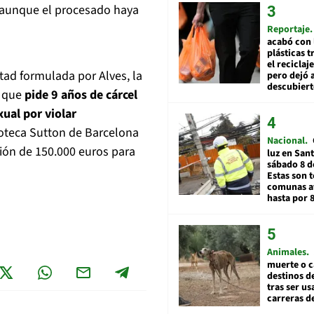
, aunque el procesado haya
Reportaje
acabó con 
plásticas 
el reciclaj
rtad formulada por Alves, la
pero dejó a
descubiert
l que
pide 9 años de cárcel
xual por violar
coteca Sutton de Barcelona
Nacional
ión de 150.000 euros para
luz en San
sábado 8 d
Estas son t
comunas a
hasta por 
Animales
muerte o c
destinos de
tras ser u
carreras d