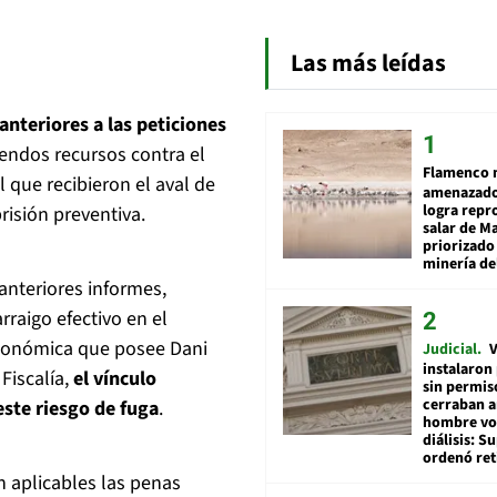
Las más leídas
anteriores a las peticiones
endos recursos contra el
Flamenco 
l que recibieron el aval de
amenazado
logra repr
isión preventiva.
salar de M
priorizado
minería del
 anteriores informes,
rraigo efectivo en el
 económica que posee Dani
Judicial
V
instalaron
 Fiscalía,
el vínculo
sin permis
cerraban a
ste riesgo de fuga
.
hombre vol
diálisis: 
ordenó ret
n aplicables las penas