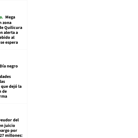
a
Mega
n zona
de Quilicura
n alerta a
ebido al
 se espera
Día negro
idades
las
 que dejó la
n de
orma
eudor del
en juicio
bargo por
27 millones: