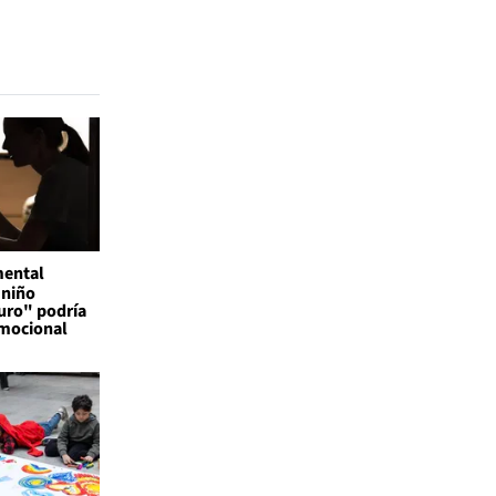
mental
 niño
uro" podría
emocional