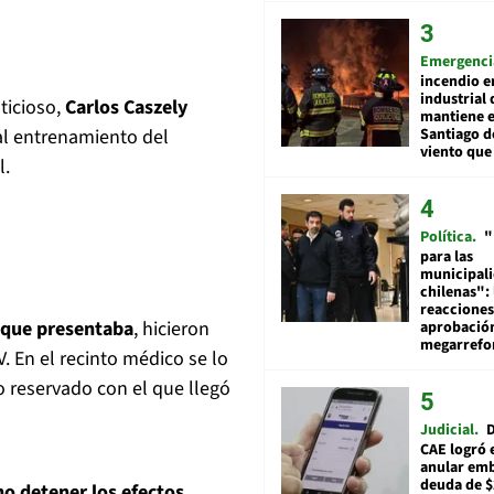
Emergenci
incendio e
industrial 
ticioso,
Carlos Caszely
mantiene e
 al entrenamiento del
Santiago d
viento que
l.
Política
"
para las
municipal
chilenas": 
reacciones
n que presentaba
, hicieron
aprobació
megarref
 En el recinto médico se lo
o reservado con el que llegó
Judicial
D
CAE logró 
anular em
deuda de $
ino detener los efectos