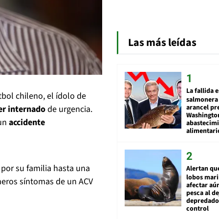
Las más leídas
La fallida 
bol chileno, el ídolo de
salmonera 
arancel pr
er internado
de urgencia.
Washingto
 un
accidente
abastecim
alimentari
 por su familia hasta una
Alertan qu
lobos mar
rimeros síntomas de un ACV
afectar aú
pesca al de
depredador
control