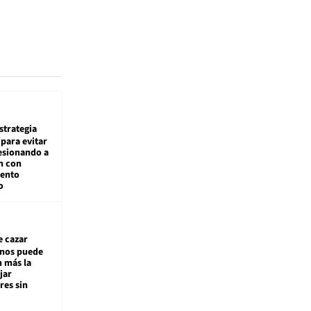
estrategia
para evitar
esionando a
n con
iento
o
e cazar
inos puede
n más la
jar
es sin