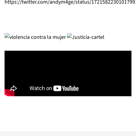
https://twitter.com/andym4ge/status/1721582230101799