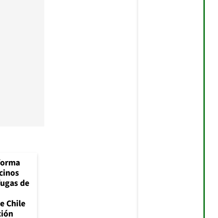
forma
cinos
fugas de
e Chile
ción