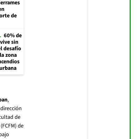
derrames
en
norte de
60% de
vive sin
l desafío
 la zona
incendios
 urbana
pan
,
dirección
cultad de
 (FCFM) de
bajo