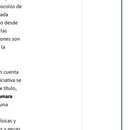
tocolos de
rada
no desde
 las
iones son
 la
on cuenta
ciativa se
 título,
amara
 una
ísicas y
s y aguas