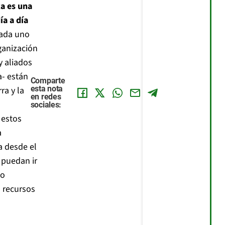
a es una
ía a día
Cada uno
ganización
y aliados
a- están
Comparte
esta nota
ra y la
en redes
sociales:
 estos
a
a desde el
puedan ir
 o
s recursos