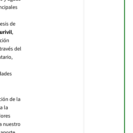
incipales
esis de
urivil
,
ución
través del
tario,
dades
ción de la
a la
dores
a nuestro
 aporte