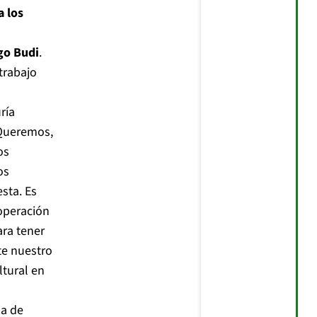
a los
go Budi
.
trabajo
ría
 Queremos,
os
os
sta. Es
ooperación
ara tener
te nuestro
ltural en
a de