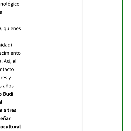
cnológico
la
e
, quienes
nidad)
lecimiento
 Así, el
ontacto
res y
s años
o Budi
l
 a tres
señar
iocultural