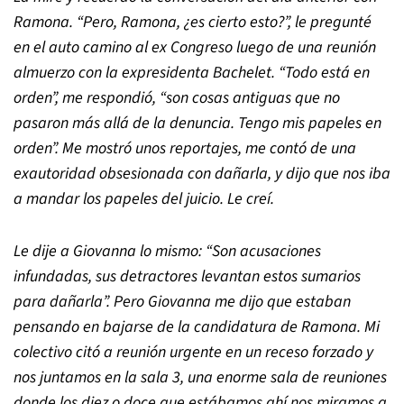
Ramona.
“
Pero, Ramona, ¿es cierto esto?
”
, le pregunté
en el auto camino al ex Congreso luego de una reunión
almuerzo con la expresidenta Bachelet.
“
Todo está en
orden
”
, me respondió,
“
son cosas antiguas que no
pasaron más allá de la denuncia. Tengo mis papeles en
orden
”
. Me mostró unos reportajes, me contó de una
exautoridad obsesionada con dañarla, y dijo que nos iba
a mandar los papeles del juicio. Le creí.
Le dije a Giovanna lo mismo:
“
Son acusaciones
infundadas, sus detractores levantan estos sumarios
para dañarla
”
. Pero Giovanna me dijo que estaban
pensando en bajarse de la candidatura de Ramona. Mi
colectivo citó a reunión urgente en un receso forzado y
nos juntamos en la sala 3, una enorme sala de reuniones
donde los diez o doce que estábamos ahí nos miramos a