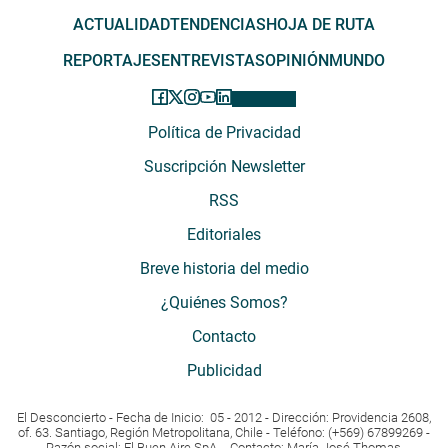
ACTUALIDAD
TENDENCIAS
HOJA DE RUTA
REPORTAJES
ENTREVISTAS
OPINIÓN
MUNDO
Política de Privacidad
Suscripción Newsletter
RSS
Editoriales
Breve historia del medio
¿Quiénes Somos?
Contacto
Publicidad
El Desconcierto - Fecha de Inicio: 05 - 2012 - Dirección: Providencia 2608,
of. 63. Santiago, Región Metropolitana, Chile - Teléfono: (+569) 67899269 -
Razón social: El Buen Aire SpA. - Contacto: María José Thomas,