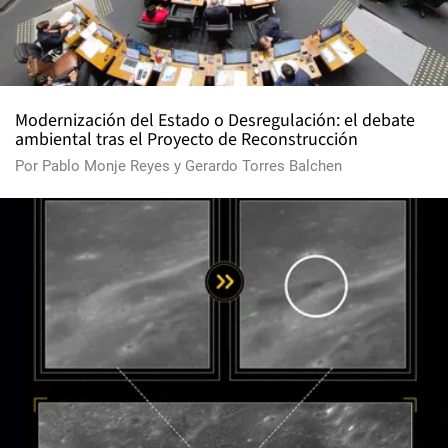
Modernización del Estado o Desregulación: el debate
ambiental tras el Proyecto de Reconstrucción
Por
Pablo Monje Reyes
y
Gerardo Torres Balchen