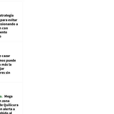
estrategia
para evitar
esionando a
n con
iento
o
e cazar
inos puede
n más la
jar
es sin
a
Mega
n zona
de Quilicura
n alerta a
ebido al