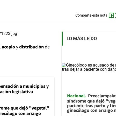
Comparte esta nota:
LO MÁS LEÍDO
l
acopio
y
distribución
de
ensación a municipios y
ción legislativa
Nacional
Preeclampsia:
síndrome que dejó "veg
paciente tras parto y tie
drome que dejó "vegetal"
ginecólogo con arraigo 
inecólogo con arraigo