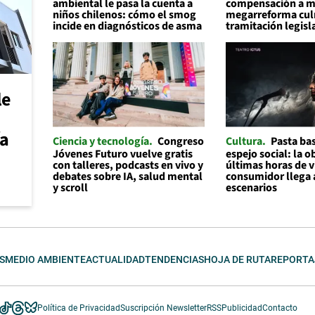
ambiental le pasa la cuenta a
compensación a mu
niños chilenos: cómo el smog
megarreforma cul
incide en diagnósticos de asma
tramitación legisl
le
ía
Ciencia y tecnología
Congreso
Cultura
Pasta ba
Jóvenes Futuro vuelve gratis
espejo social: la o
con talleres, podcasts en vivo y
últimas horas de v
debates sobre IA, salud mental
consumidor llega 
y scroll
escenarios
S
MEDIO AMBIENTE
ACTUALIDAD
TENDENCIAS
HOJA DE RUTA
REPORTA
Política de Privacidad
Suscripción Newsletter
RSS
Publicidad
Contacto