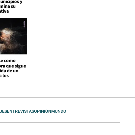
nicipios y
mina su
ativa
se como
bra que sigue
ida de un
a los
JES
ENTREVISTAS
OPINIÓN
MUNDO