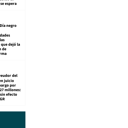
 se espera
Día negro
idades
las
 que dejó la
n de
orma
eudor del
en juicio
bargo por
27 millones:
sin efecto
TGR