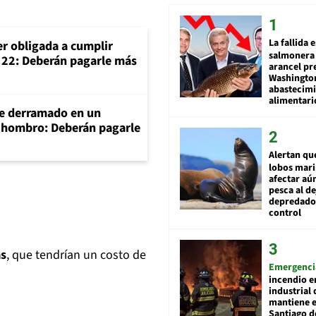
La fallida 
er obligada a cumplir
salmonera 
o 22: Deberán pagarle más
arancel pr
Washingto
abastecim
alimentari
e derramado en un
e hombro: Deberán pagarle
Alertan qu
lobos mar
afectar aú
pesca al de
depredador
control
as
, que tendrían un costo de
Emergenci
incendio e
industrial 
mantiene e
Santiago d