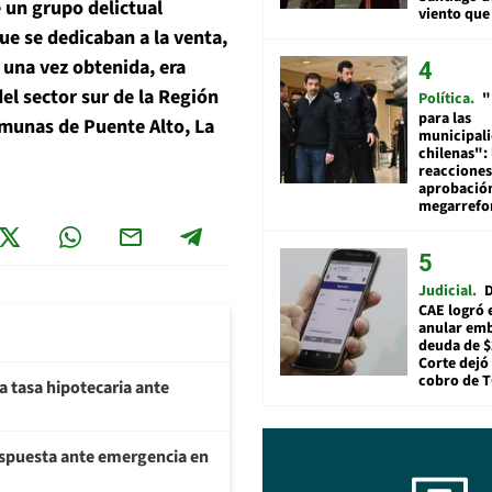
 un grupo delictual
viento que
que se dedicaban a la venta,
e una vez obtenida, era
del sector sur de la Región
Política
"
para las
omunas de Puente Alto, La
municipal
chilenas": 
reacciones
aprobació
megarref
Judicial
D
CAE logró 
anular em
deuda de $
Corte dejó 
cobro de 
a tasa hipotecaria ante
respuesta ante emergencia en