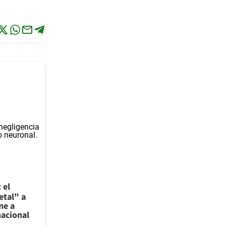
 el
etal" a
ne a
nacional