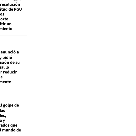
 resolución
citud de PGU
tos
Corte
tir un
miento
enunció a
y pidió
nsión de su
nal lo
r reducir
os
amente
El golpe de
las
es,
a y
rados que
al mundo de