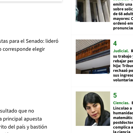
emitir una
sobre soli
de 68 adul
mayores: 
ordenó emi
pronuncia
tas para el Senado: lideró
o corresponde elegir
Judicial
R
su trabajo 
rebajar pe
hija: Tribu
rechazó po
sus ingres
voluntari
Ciencias
Lincolao a 
esultado que no
humanidad
matemátic
a principal apuesta
postdocto
rito del país y bastión
complica 
la ciencia