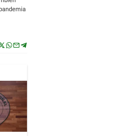
ambién
a pandemia