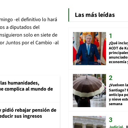
Las más leídas
ingo -el definitivo lo hará
tos a diputados del
nsiguieron solo en siete de
itor Juntos por el Cambio -al
¿Qué inclu
ACOT de Ka
principale
anunciado
economía 
a las humanidades,
¿Vuelven la
e complica al mundo de
Santiago? 
anticipa po
y nieve est
semana
y pidió rebajar pensión de
reducir sus ingresos
Judicial
I