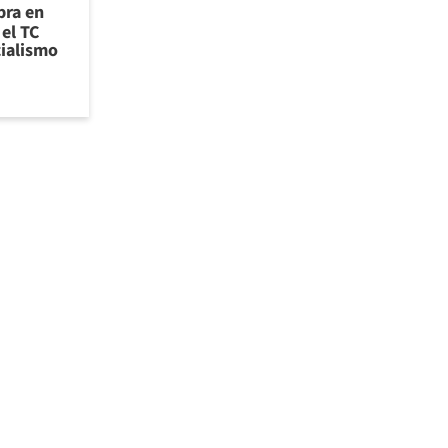
bra en
el TC
cialismo