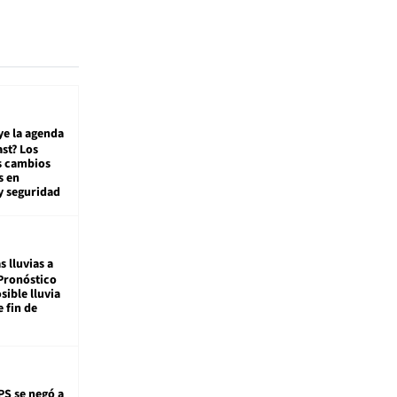
ye la agenda
st? Los
s cambios
s en
y seguridad
s lluvias a
Pronóstico
sible lluvia
e fin de
PS se negó a