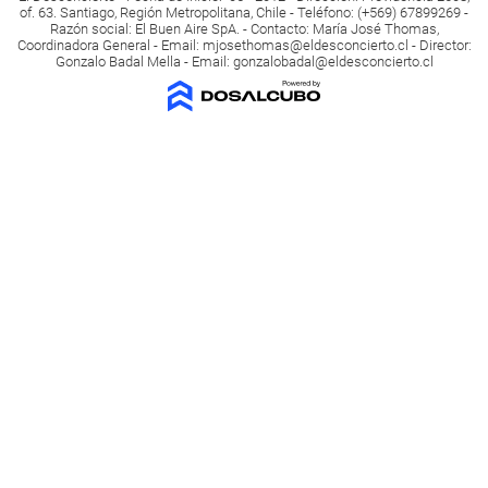
of. 63. Santiago, Región Metropolitana, Chile - Teléfono: (+569) 67899269 -
Razón social: El Buen Aire SpA. - Contacto: María José Thomas,
Coordinadora General - Email:
mjosethomas@eldesconcierto.cl
- Director:
Gonzalo Badal Mella - Email:
gonzalobadal@eldesconcierto.cl