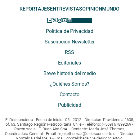
REPORTAJES
ENTREVISTAS
OPINIÓN
MUNDO
Política de Privacidad
Suscripción Newsletter
RSS
Editoriales
Breve historia del medio
¿Quiénes Somos?
Contacto
Publicidad
El Desconcierto - Fecha de Inicio: 05 - 2012 - Dirección: Providencia 2608,
of. 63. Santiago, Región Metropolitana, Chile - Teléfono: (+569) 67899269 -
Razón social: El Buen Aire SpA. - Contacto: María José Thomas,
Coordinadora General - Email:
mjosethomas@eldesconcierto.cl
- Director:
Gonzalo Badal Mella - Email:
gonzalobadal@eldesconcierto.cl