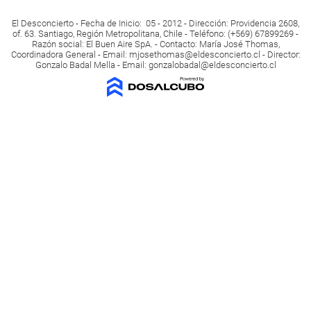
El Desconcierto - Fecha de Inicio: 05 - 2012 - Dirección: Providencia 2608,
of. 63. Santiago, Región Metropolitana, Chile - Teléfono: (+569) 67899269 -
Razón social: El Buen Aire SpA. - Contacto: María José Thomas,
Coordinadora General - Email:
mjosethomas@eldesconcierto.cl
- Director:
Gonzalo Badal Mella - Email:
gonzalobadal@eldesconcierto.cl