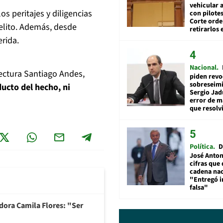
vehicular a
os peritajes y diligencias
con pilotes
Corte ord
elito. Además, desde
retirarlos 
rida.
Nacional
fectura Santiago Andes,
piden revo
sobreseimi
ucto del hecho, ni
Sergio Jad
error de m
que resolv
Política
D
José Anton
cifras que 
cadena nac
"Entregó 
falsa"
adora Camila Flores: "Ser