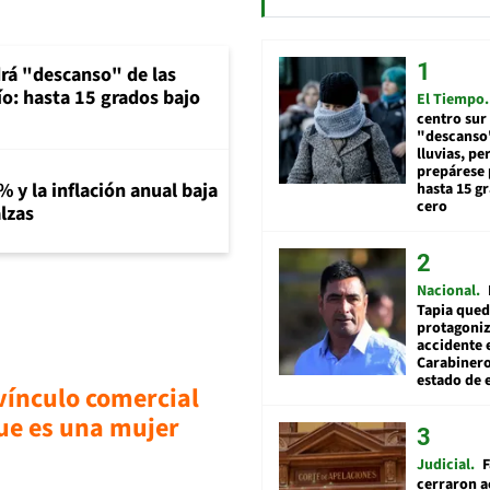
rá "descanso" de las
río: hasta 15 grados bajo
El Tiempo
centro sur
"descanso"
lluvias, pe
prepárese p
% y la inflación anual baja
hasta 15 g
cero
lzas
Nacional
Tapia qued
protagoniz
accidente 
Carabiner
estado de 
vínculo comercial
que es una mujer
Judicial
F
cerraron a