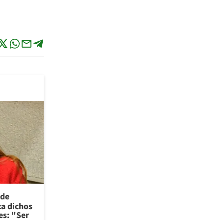
 de
za dichos
es: "Ser