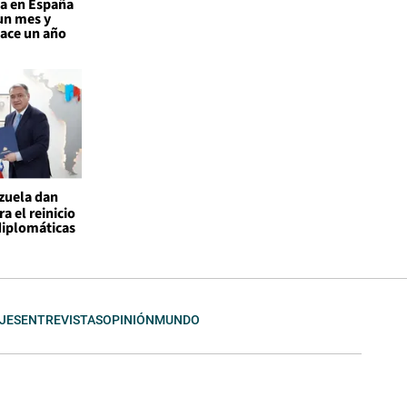
a en España
un mes y
hace un año
ezuela dan
a el reinicio
diplomáticas
JES
ENTREVISTAS
OPINIÓN
MUNDO