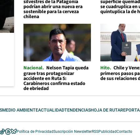
silvestres de la Patagonia
superficie quemad
podrían abrir una nueva era
se cuadruplica en 
sostenible para la cerveza
quintuplica la de 
chilena
Nacional
Nelson Tapia queda
Hito
Chile y Ven
grave tras protagonizar
primeros pasos par
accidente en Ruta 5:
de sus relaciones 
Carabineros confirma estado
de ebriedad
S
MEDIO AMBIENTE
ACTUALIDAD
TENDENCIAS
HOJA DE RUTA
REPORTA
Política de Privacidad
Suscripción Newsletter
RSS
Publicidad
Contacto