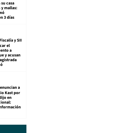
 su casa
 y mallas:
enó
en 3 días
Fiscalía y SII
car el
ento a
ue y acusan
agistrada
ió
enuncian a
io Kast por
dijo en
ional:
información