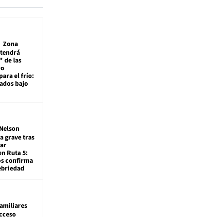
Zona
 tendrá
 de las
ro
ara el frío:
rados bajo
Nelson
a grave tras
ar
en Ruta 5:
os confirma
ebriedad
amiliares
cceso