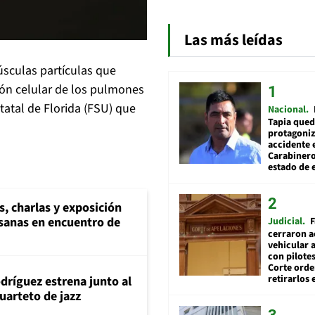
Las más leídas
úsculas partículas que
ón celular de los pulmones
atal de Florida (FSU) que
Nacional
Tapia qued
protagoniz
accidente 
Carabiner
estado de 
s, charlas y exposición
esanas en encuentro de
Judicial
F
cerraron a
vehicular a
con pilotes
Corte ord
retirarlos 
dríguez estrena junto al
uarteto de jazz