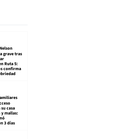
Nelson
a grave tras
ar
en Ruta 5:
os confirma
ebriedad
amiliares
cceso
 su casa
 y mallas:
enó
en 3 días