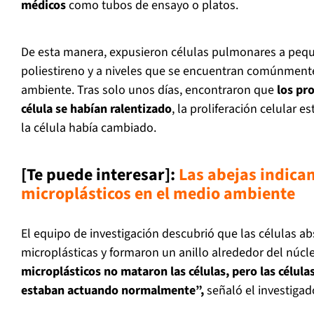
médicos
como tubos de ensayo o platos.
De esta manera, expusieron células pulmonares a peq
poliestireno y a niveles que se encuentran comúnment
ambiente. Tras solo unos días, encontraron que
los pr
célula se habían ralentizado
, la proliferación celular e
la célula había cambiado.
[Te puede interesar]:
Las abejas indican
microplásticos en el medio ambiente
El equipo de investigación descubrió que las células ab
microplásticas y formaron un anillo alrededor del núcle
microplásticos no mataron las células, pero las célul
estaban actuando normalmente”,
señaló el investiga