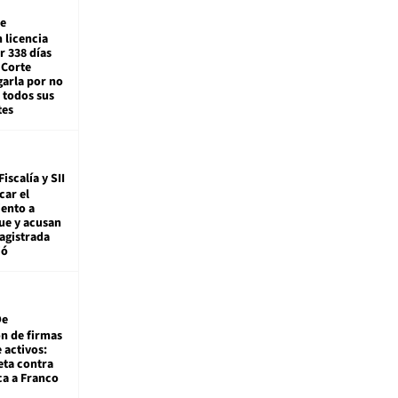
e
 licencia
r 338 días
 Corte
arla por no
 todos sus
tes
Fiscalía y SII
car el
ento a
ue y acusan
agistrada
ió
De
ón de firmas
 activos:
eta contra
ca a Franco