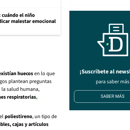
: cuándo el niño
dicar malestar emocional
¡Suscribete al news
existían huecos
en lo que
zgos plantean preguntas
para saber más
n la salud humana,
nes respiratorias
.
SABER MÁS
 el
poliestireno
, un tipo de
les, cajas y artículos