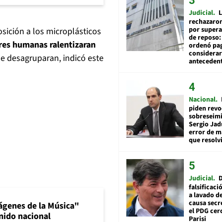
Judicial
L
rechazaron
por supera
sición a los microplásticos
de reposo:
res humanas ralentizaran
ordenó pag
considerar
se desagruparan, indicó este
anteceden
Nacional
piden revo
sobreseimi
Sergio Jad
error de m
que resolv
Judicial
falsificaci
a lavado de
causa secr
ágenes de la Música"
el PDG cer
nido nacional
Parisi