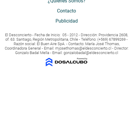
¿Quiénes Somos?
Contacto
Publicidad
El Desconcierto - Fecha de Inicio: 05 - 2012 - Dirección: Providencia 2608,
of. 63. Santiago, Región Metropolitana, Chile - Teléfono: (+569) 67899269 -
Razón social: El Buen Aire SpA. - Contacto: María José Thomas,
Coordinadora General - Email:
mjosethomas@eldesconcierto.cl
- Director:
Gonzalo Badal Mella - Email:
gonzalobadal@eldesconcierto.cl