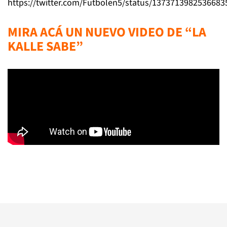
https://twitter.com/Futbolen5/status/1373713982536683
MIRA ACÁ UN NUEVO VIDEO DE “LA
KALLE SABE”