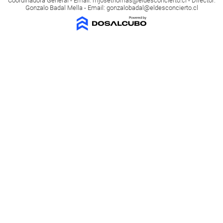
Coordinadora General - Email:
mjosethomas@eldesconcierto.cl
- Director:
Gonzalo Badal Mella - Email:
gonzalobadal@eldesconcierto.cl