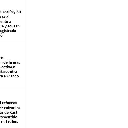
Fiscalía y SII
car el
ento a
ue y acusan
agistrada
ió
De
ón de firmas
 activos:
eta contra
ca a Franco
l esfuerzo
r calzar las
s de Kast
desmentido
8 mil robos