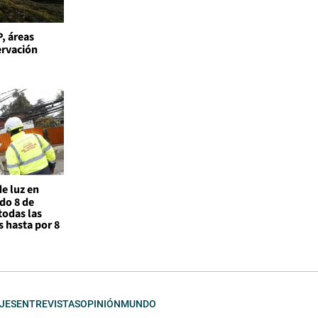
, áreas
ervación
de luz en
do 8 de
todas las
 hasta por 8
JES
ENTREVISTAS
OPINIÓN
MUNDO