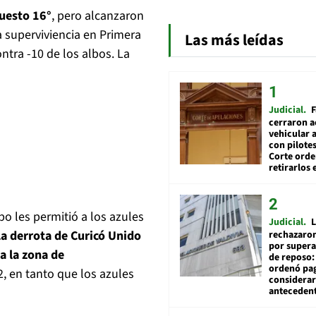
puesto 16°
, pero alcanzaron
a superviviencia en Primera
Las más leídas
ontra -10 de los albos. La
Judicial
F
cerraron a
vehicular a
con pilotes
Corte ord
retirarlos 
o les permitió a los azules
Judicial
L
a derrota de Curicó Unido
rechazaron
por supera
a la zona de
de reposo:
ordenó pag
2, en tanto que los azules
considerar
anteceden