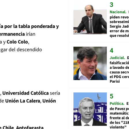
Nacional
piden revo
sobreseimi
a por la tabla ponderada y
Sergio Jad
error de m
permanencia
irían
que resolv
a y
Colo Colo
,
ugar del descendido
Judicial
falsificaci
a lavado de
causa secr
el PDG cer
Parisi
a,
Universidad Católica
sería
de
Unión La Calera
,
Unión
Política
E
de Pavez po
matemática
frente al 
de los "21
 Chile
,
Antofagasta
,
violento"