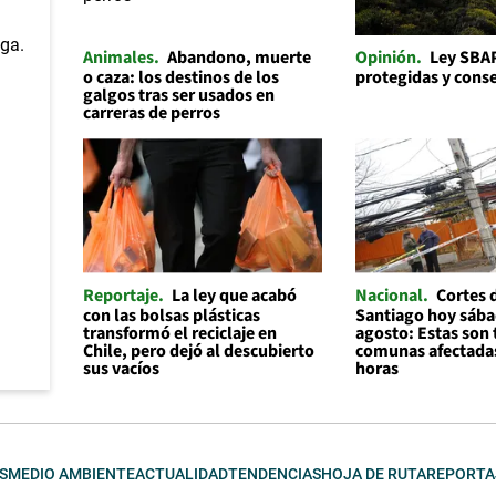
Animales
Abandono, muerte
Opinión
Ley SBAP
o caza: los destinos de los
protegidas y cons
galgos tras ser usados en
carreras de perros
Reportaje
La ley que acabó
Nacional
Cortes 
con las bolsas plásticas
Santiago hoy sába
transformó el reciclaje en
agosto: Estas son 
Chile, pero dejó al descubierto
comunas afectadas
sus vacíos
horas
S
MEDIO AMBIENTE
ACTUALIDAD
TENDENCIAS
HOJA DE RUTA
REPORTA