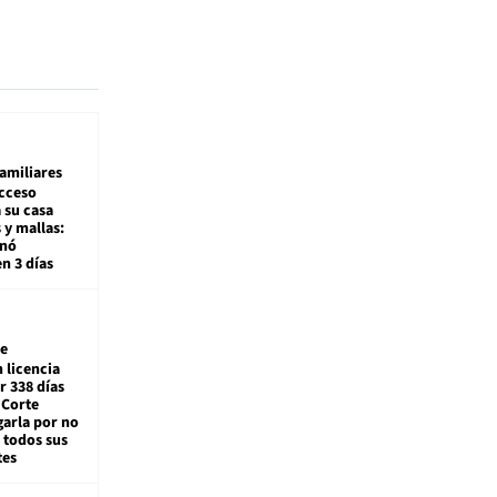
amiliares
cceso
 su casa
 y mallas:
enó
en 3 días
e
 licencia
r 338 días
 Corte
arla por no
 todos sus
tes