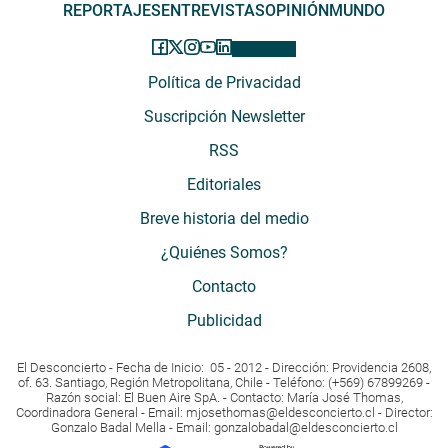
REPORTAJES
ENTREVISTAS
OPINIÓN
MUNDO
Política de Privacidad
Suscripción Newsletter
RSS
Editoriales
Breve historia del medio
¿Quiénes Somos?
Contacto
Publicidad
El Desconcierto - Fecha de Inicio: 05 - 2012 - Dirección: Providencia 2608,
of. 63. Santiago, Región Metropolitana, Chile - Teléfono: (+569) 67899269 -
Razón social: El Buen Aire SpA. - Contacto: María José Thomas,
Coordinadora General - Email:
mjosethomas@eldesconcierto.cl
- Director:
Gonzalo Badal Mella - Email:
gonzalobadal@eldesconcierto.cl