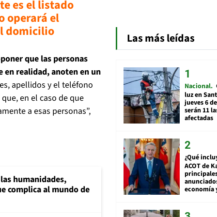
te es el listado
o operará el
l domicilio
Las más leídas
poner que las personas
e en realidad, anoten en un
es, apellidos y el teléfono
Nacional
luz en San
que, en el caso de que
jueves 6 de
damente a esas personas”,
serán 11 l
afectadas
¿Qué inclu
ACOT de Ka
principale
a las humanidades,
anunciado
e complica al mundo de
economía 