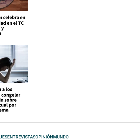
n celebra en
ad en el TC
 y
a
 a los
a congelar
in sobre
xual por
tema
JES
ENTREVISTAS
OPINIÓN
MUNDO