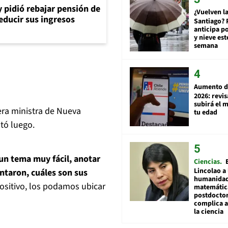
y pidió rebajar pensión de
¿Vuelven la
reducir sus ingresos
Santiago? 
anticipa po
y nieve est
semana
Aumento d
2026: revi
subirá el 
era ministra de Nueva
tu edad
tó luego.
un tema muy fácil, anotar
Ciencias
Lincolao a 
untaron, cuáles son sus
humanidad
ositivo, los podamos ubicar
matemátic
postdocto
complica 
la ciencia