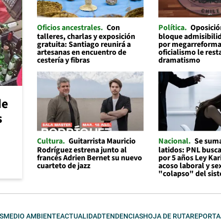
Oficios ancestrales
Con
Política
Oposició
talleres, charlas y exposición
bloque admisibilid
gratuita: Santiago reunirá a
por megarreforma
artesanas en encuentro de
oficialismo le rest
cestería y fibras
dramatismo
de
s
Cultura
Guitarrista Mauricio
Nacional
Se suma
Rodríguez estrena junto al
latidos: PNL busc
francés Adrien Bernet su nuevo
por 5 años Ley Kar
cuarteto de jazz
acoso laboral y se
"colapso" del sis
S
MEDIO AMBIENTE
ACTUALIDAD
TENDENCIAS
HOJA DE RUTA
REPORTA