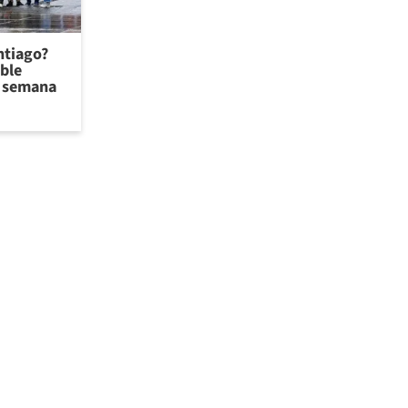
antiago?
ible
de semana