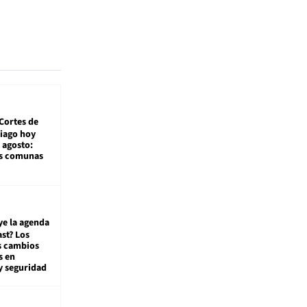
Cortes de
tiago hoy
 agosto:
as comunas
ye la agenda
st? Los
s cambios
s en
y seguridad