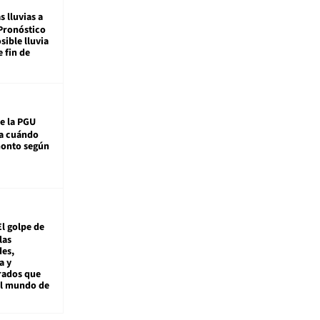
s lluvias a
Pronóstico
sible lluvia
e fin de
e la PGU
sa cuándo
monto según
El golpe de
las
es,
a y
rados que
al mundo de