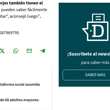
erjes también tienen el
s pueden saber fácilmente
tar", aconsejó luego”
.
5687969795
¡Suscribete al news
para saber más
SABER MÁS
plataforma social asumida
U de 68 adultos mayores: