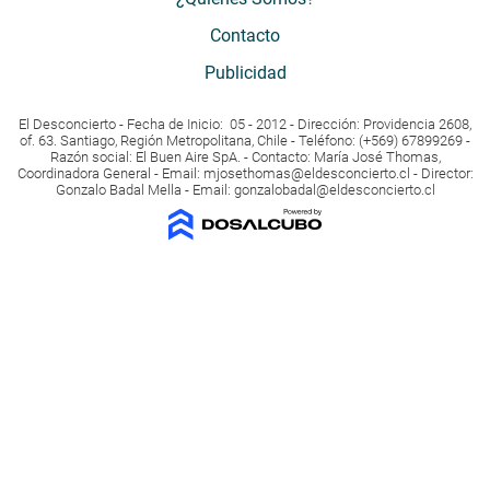
Contacto
Publicidad
El Desconcierto - Fecha de Inicio: 05 - 2012 - Dirección: Providencia 2608,
of. 63. Santiago, Región Metropolitana, Chile - Teléfono: (+569) 67899269 -
Razón social: El Buen Aire SpA. - Contacto: María José Thomas,
Coordinadora General - Email:
mjosethomas@eldesconcierto.cl
- Director:
Gonzalo Badal Mella - Email:
gonzalobadal@eldesconcierto.cl