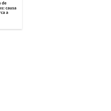
n de
os: causa
rca a