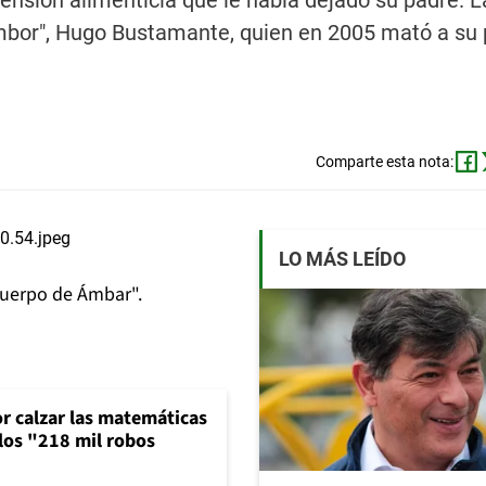
ensión alimenticia que le había dejado su padre. L
ambor", Hugo Bustamante, quien en 2005 mató a su 
Comparte esta nota:
LO MÁS LEÍDO
cuerpo de Ámbar".
or calzar las matemáticas
 los "218 mil robos