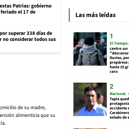
iestas Patrias: gobierno
feriado el 17 de
Las más leídas
 por superar 338 días de
r no considerar todos sus
El Tiempo
centro sur
"descanso"
lluvias, pe
prepárese p
hasta 15 g
cero
Nacional
Tapia qued
protagoniz
domicilio de su madre,
accidente 
Carabiner
pensión alimenticia que su
estado de 
la.