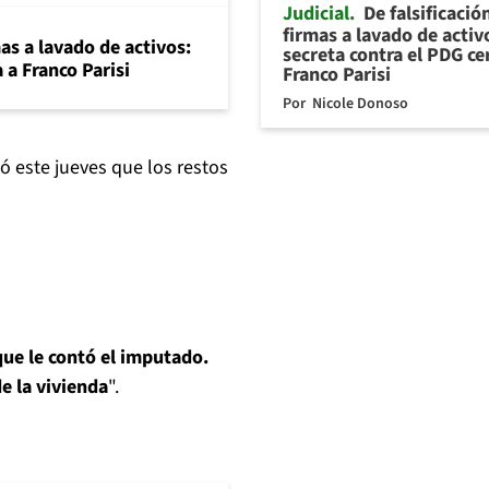
Judicial
De falsificació
firmas a lavado de activ
mas a lavado de activos:
secreta contra el PDG ce
 a Franco Parisi
Franco Parisi
Por
Nicole Donoso
ó este jueves que los restos
que le contó el imputado.
de la vivienda
".