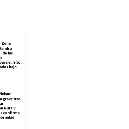
Zona
 tendrá
 de las
ro
ara el frío:
rados bajo
Nelson
a grave tras
ar
en Ruta 5:
os confirma
ebriedad