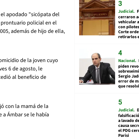
Judicial
F
 el apodado "sicópata del
cerraron a
vehicular a
rontuario policial en el
con pilotes
005, además de hijo de ella,
Corte ord
retirarlos 
omicidio de la joven cuyo
Nacional
piden revo
ves 6 de agosto, le
sobreseimi
Sergio Jad
edió al beneficio de
error de m
que resolv
ejó con la mamá de la
Judicial
e a Ámbar se le había
falsificaci
a lavado de
causa secr
el PDG cer
Parisi