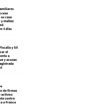
amiliares
cceso
 su casa
 y mallas:
enó
en 3 días
Fiscalía y SII
car el
ento a
ue y acusan
agistrada
ió
De
ón de firmas
 activos:
eta contra
ca a Franco