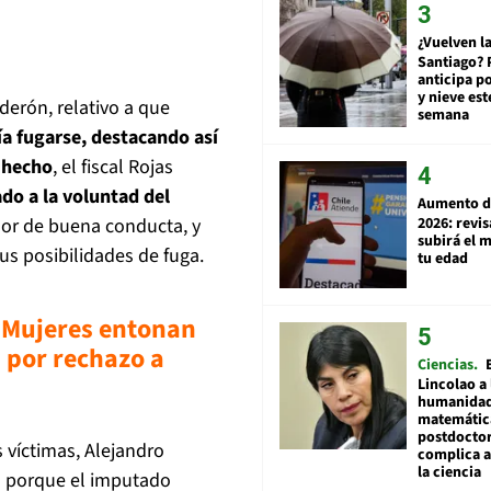
¿Vuelven la
Santiago? 
anticipa po
y nieve est
derón, relativo a que
semana
ía fugarse, destacando así
 hecho
, el fiscal Rojas
do a la voluntad del
Aumento d
2026: revi
dor de buena conducta, y
subirá el 
us posibilidades de fuga.
tu edad
 Mujeres entonan
 por rechazo a
Ciencias
Lincolao a 
humanidad
matemátic
postdocto
 víctimas, Alejandro
complica 
la ciencia
o porque el imputado