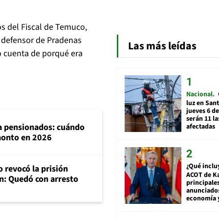
s del Fiscal de Temuco,
o defensor de Pradenas
Las más leídas
o cuenta de porqué era
Nacional
luz en San
jueves 6 de
serán 11 l
ra pensionados: cuándo
afectadas
 monto en 2026
¿Qué inclu
 revocó la prisión
ACOT de Ka
n: Quedó con arresto
principale
anunciado
economía 