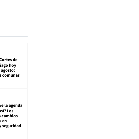
Cortes de
tiago hoy
 agosto:
as comunas
ye la agenda
st? Los
s cambios
s en
y seguridad