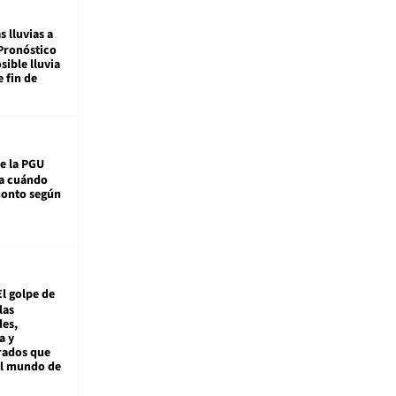
s lluvias a
Pronóstico
sible lluvia
e fin de
e la PGU
sa cuándo
monto según
El golpe de
las
es,
a y
rados que
al mundo de