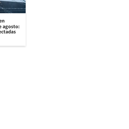
 en
e agosto:
ectadas