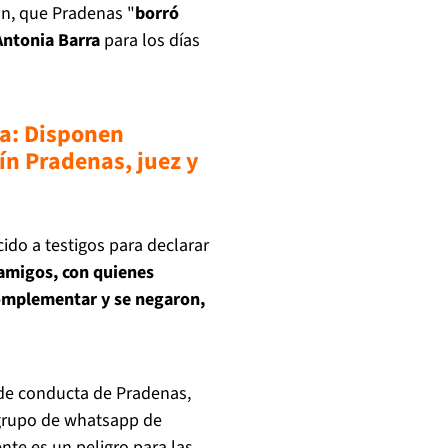
n, que Pradenas "
borró
Antonia Barra
para los días
a: Disponen
tín Pradenas, juez y
do a testigos para declarar
amigos, con quienes
complementar y se negaron,
 de conducta de Pradenas,
 grupo de whatsapp de
nte es un peligro para las