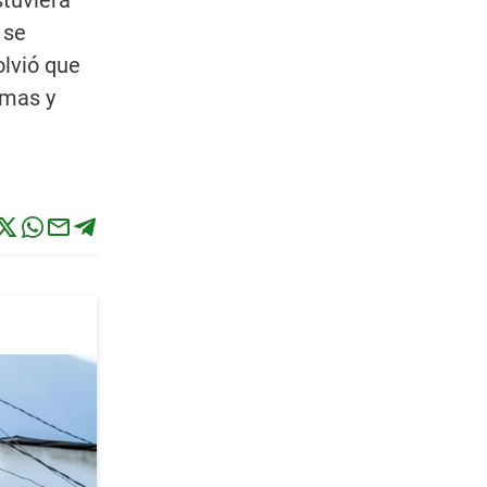
stuviera
 se
olvió que
imas y