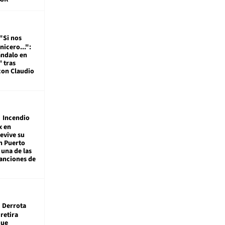
"Si nos
nicero...":
ándalo en
' tras
con Claudio
Incendio
x en
revive su
n Puerto
 una de las
anciones de
Derrota
 retira
que