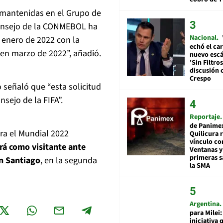
 mantenidas en el Grupo de
 Consejo de la CONMEBOL ha
Nacional
n enero de 2022 con la
echó el car
 en marzo de 2022”, añadió.
nuevo esc
'Sin Filtros
discusión 
Crespo
o señaló que “esta solicitud
sejo de la FIFA”.
Reportaje
de Panime
ra el Mundial 2022
Quilicura 
vínculo co
rá como visitante ante
Ventanas y
primeras s
n Santiago
, en la segunda
la SMA
Argentina
para Milei:
iniciativa 