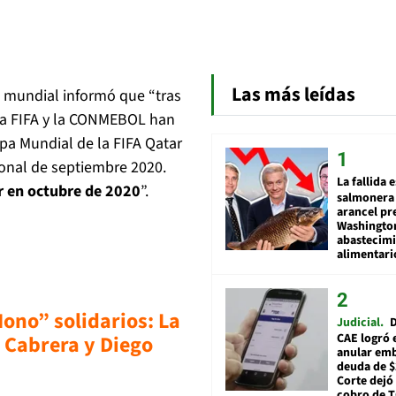
Las más leídas
é mundial informó que “tras
la FIFA y la CONMEBOL han
opa Mundial de la FIFA Qatar
onal de septiembre 2020.
La fallida 
ar en octubre de 2020
”.
salmonera 
arancel pr
Washingto
abastecim
alimentari
ono” solidarios: La
Judicial
D
o Cabrera y Diego
CAE logró 
anular em
deuda de $
Corte dejó 
cobro de 