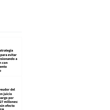
estrategia
para evitar
esionando a
n con
iento
o
eudor del
en juicio
bargo por
27 millones:
sin efecto
TGR