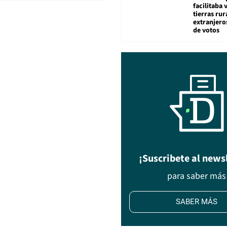
facilitaba 
tierras rur
extranjeros
de votos
¡Suscribete al news
para saber más
SABER MÁS