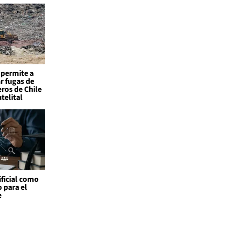
permite a
r fugas de
ros de Chile
telital
ificial como
o para el
e