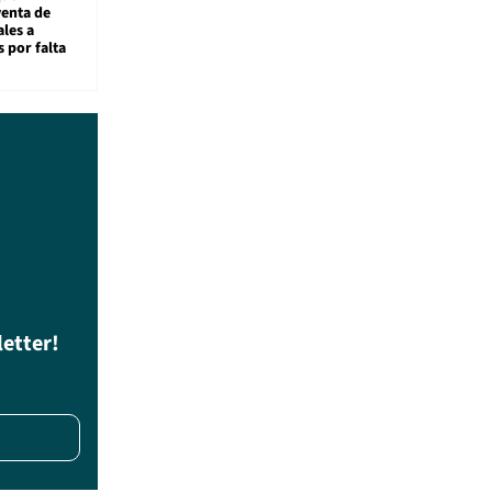
venta de
ales a
 por falta
letter!