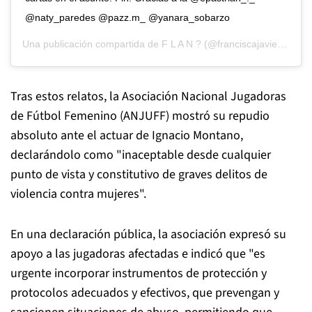
@naty_paredes @pazz.m_ @yanara_sobarzo
Una publicación compartida de
F L A N ?
(@franciscajavierv) el
7 
Tras estos relatos, la Asociación Nacional Jugadoras
de Fútbol Femenino (ANJUFF) mostró su repudio
absoluto ante el actuar de Ignacio Montano,
declarándolo como "inaceptable desde cualquier
punto de vista y constitutivo de graves delitos de
violencia contra mujeres".
En una declaración pública, la asociación expresó su
apoyo a las jugadoras afectadas e indicó que "es
urgente incorporar instrumentos de protección y
protocolos adecuados y efectivos, que prevengan y