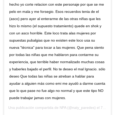
hecho yo corte relacion con este personaje por que se me
pelo en mala y me forsegio. Esos recuerdos tenia de el
(asco) pero ayer al enterarme de las otras niñas que les
hizo lo mismo (el supuesto tratamiento) quede en shok y
con un asco horrible. Este loco trata alas mujeres por
supuestas pubalgias que no existen este loco usa su
nueva "técnica" para tocar a las mujeres. Que pena siento
por todas las niñas que me hablaron para contarme su
experiencia, que terrible haber normalizado muchas cosas
y haberles bajado el perfil. No te deseo el mal Ignacio. sólo
deseo Que todas las niñas se atreban a hablar para
ayudar a alguien más como emi me ayudó a darme cuenta
que lo que pase no fue algo no normal y que este tipo NO
puede trabajar jamas con mujeres.
Una publicación compartida de
NPA
(@naty_paredes) el
7 Jul, 2020 a las 9:02 PDT