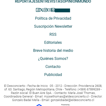
REPORTAJES
ENTREVISTAS
OPINIÓN
MUNDO
Política de Privacidad
Suscripción Newsletter
RSS
Editoriales
Breve historia del medio
¿Quiénes Somos?
Contacto
Publicidad
El Desconcierto - Fecha de Inicio: 05 - 2012 - Dirección: Providencia 2608,
of. 63. Santiago, Región Metropolitana, Chile - Teléfono: (+569) 67899269 -
Razón social: El Buen Aire SpA. - Contacto: María José Thomas,
Coordinadora General - Email:
mjosethomas@eldesconcierto.cl
- Director:
Gonzalo Badal Mella - Email:
gonzalobadal@eldesconcierto.cl