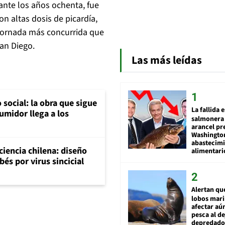
rante los años ochenta, fue
con altas dosis de picardía,
jornada más concurrida que
San Diego.
Las más leídas
social: la obra que sigue
La fallida 
umidor llega a los
salmonera 
arancel pr
Washingto
abastecim
 ciencia chilena: diseño
alimentari
és por virus sincicial
Alertan qu
lobos mar
afectar aú
pesca al de
depredador