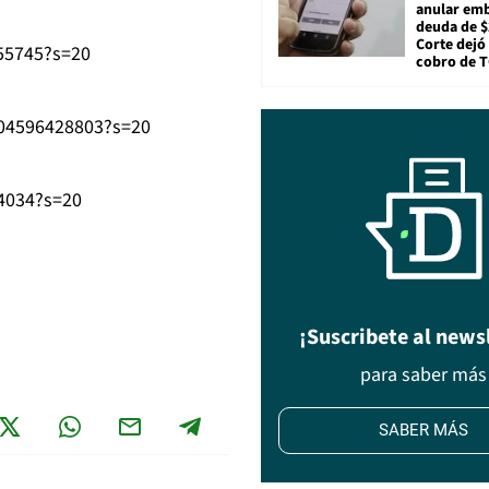
anular em
deuda de $
Corte dejó 
455745?s=20
cobro de 
204596428803?s=20
4034?s=20
¡Suscribete al news
para saber más
SABER MÁS