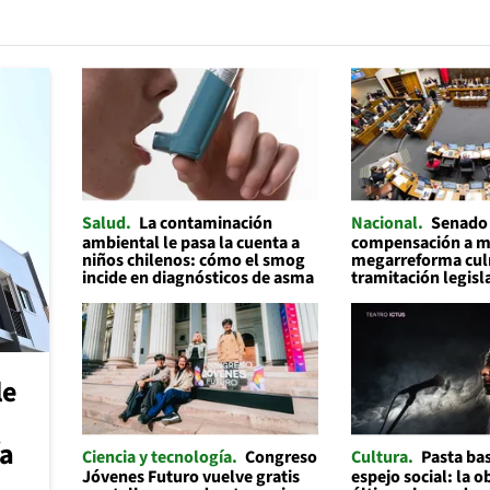
Salud
La contaminación
Nacional
Senado
ambiental le pasa la cuenta a
compensación a mu
niños chilenos: cómo el smog
megarreforma cul
incide en diagnósticos de asma
tramitación legisl
le
ía
Ciencia y tecnología
Congreso
Cultura
Pasta ba
Jóvenes Futuro vuelve gratis
espejo social: la o