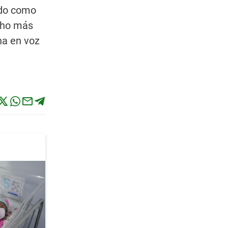
ado como
cho más
na en voz