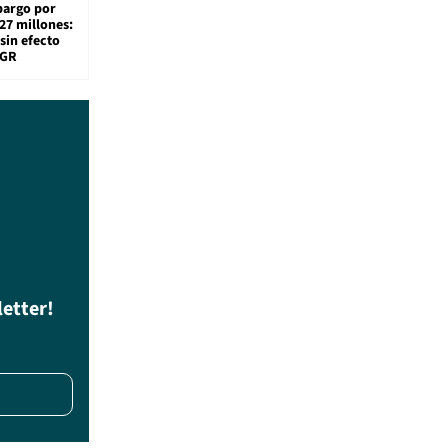
bargo por
27 millones:
sin efecto
TGR
letter!