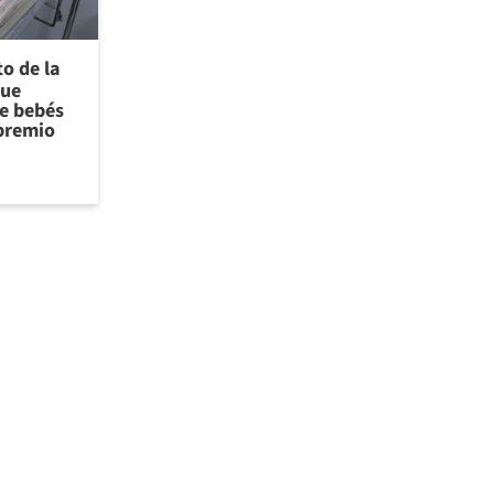
to de la
que
de bebés
 premio