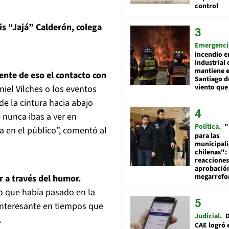
control
is “Jajá” Calderón, colega
Emergenci
incendio e
industrial 
mantiene e
ente de eso el contacto con
Santiago d
viento que
niel Vilches o los eventos
s de la cintura hacia abajo
 nunca ibas a ver en
Política
"
a en el público”, comentó al
para las
municipal
chilenas": 
reacciones
aprobació
megarref
r a través del humor.
o que había pasado en la
interesante en tiempos que
Judicial
D
.
CAE logró 