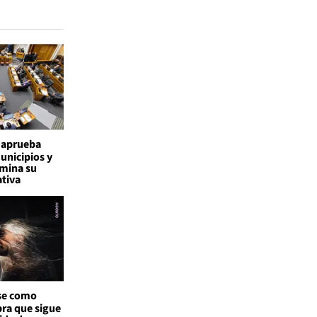
 aprueba
nicipios y
mina su
ativa
se como
bra que sigue