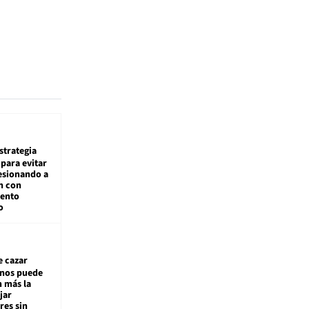
estrategia
para evitar
esionando a
n con
iento
o
e cazar
inos puede
n más la
jar
es sin