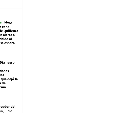
a
Mega
n zona
de Quilicura
n alerta a
ebido al
 se espera
Día negro
idades
las
 que dejó la
n de
orma
eudor del
en juicio