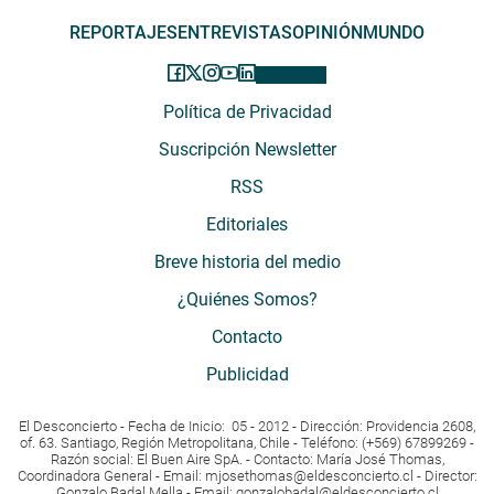
REPORTAJES
ENTREVISTAS
OPINIÓN
MUNDO
Política de Privacidad
Suscripción Newsletter
RSS
Editoriales
Breve historia del medio
¿Quiénes Somos?
Contacto
Publicidad
El Desconcierto - Fecha de Inicio: 05 - 2012 - Dirección: Providencia 2608,
of. 63. Santiago, Región Metropolitana, Chile - Teléfono: (+569) 67899269 -
Razón social: El Buen Aire SpA. - Contacto: María José Thomas,
Coordinadora General - Email:
mjosethomas@eldesconcierto.cl
- Director:
Gonzalo Badal Mella - Email:
gonzalobadal@eldesconcierto.cl