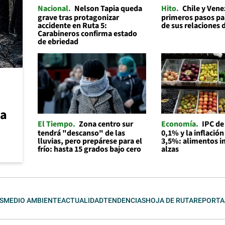
Nacional
Nelson Tapia queda
Hito
Chile y Ven
grave tras protagonizar
primeros pasos par
accidente en Ruta 5:
de sus relaciones 
Carabineros confirma estado
de ebriedad
ca
El Tiempo
Zona centro sur
Economía
IPC de
tendrá "descanso" de las
0,1% y la inflación
lluvias, pero prepárese para el
3,5%: alimentos i
frío: hasta 15 grados bajo cero
alzas
S
MEDIO AMBIENTE
ACTUALIDAD
TENDENCIAS
HOJA DE RUTA
REPORTA