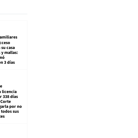
amiliares
cceso
 su casa
 y mallas:
enó
en 3 días
e
 licencia
r 338 días
 Corte
arla por no
 todos sus
tes