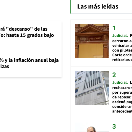
Las más leídas
rá "descanso" de las
río: hasta 15 grados bajo
Judicial
F
cerraron a
vehicular a
con pilotes
Corte ord
% y la inflación anual baja
retirarlos 
lzas
Judicial
L
rechazaron
por supera
de reposo:
ordenó pag
considerar
anteceden