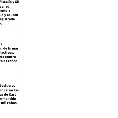
Fiscalía y SII
car el
ento a
ue y acusan
agistrada
ió
De
ón de firmas
 activos:
eta contra
ca a Franco
l esfuerzo
r calzar las
s de Kast
desmentido
8 mil robos