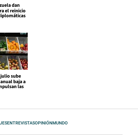
ezuela dan
a el reinicio
diplomáticas
 julio sube
 anual baja a
mpulsan las
JES
ENTREVISTAS
OPINIÓN
MUNDO