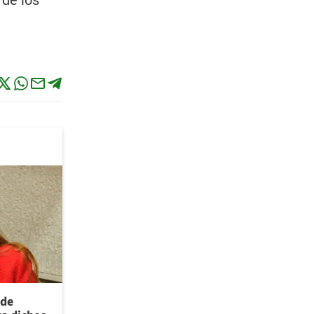
 de los
 de