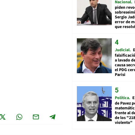
Nacional
piden revo
sobreseimi
Sergio Jad
error de m
que resolv
Judicial
falsificaci
a lavado de
causa secr
el PDG cer
Parisi
Política
E
de Pavez po
matemática
frente al 
de los "21
violento"