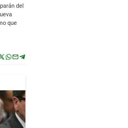
iparán del
nueva
smo que