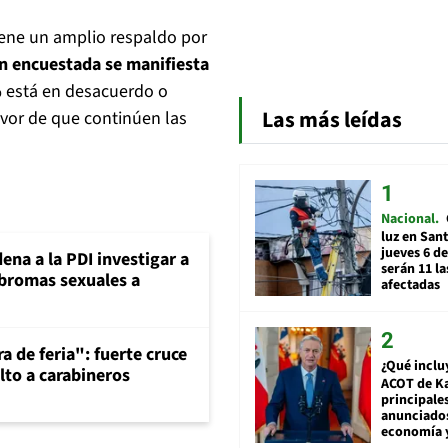
ene un amplio respaldo por
n encuestada se manifiesta
% está en desacuerdo o
Las más leídas
avor de que continúen las
Nacional
luz en San
jueves 6 de
ena a la PDI investigar a
serán 11 l
 bromas sexuales a
afectadas
a de feria": fuerte cruce
¿Qué inclu
lto a carabineros
ACOT de Ka
principale
anunciado
economía 