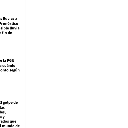
s lluvias a
Pronóstico
sible lluvia
e fin de
e la PGU
sa cuándo
monto según
El golpe de
las
es,
a y
rados que
al mundo de