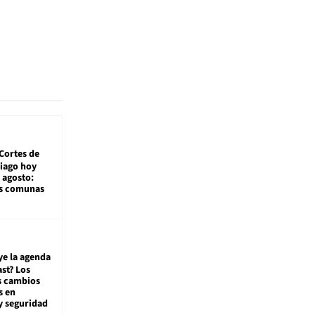
Cortes de
tiago hoy
 agosto:
as comunas
ye la agenda
st? Los
s cambios
s en
y seguridad