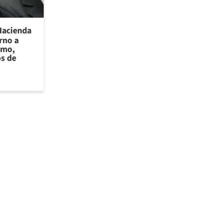
Hacienda
rno a
smo,
os de