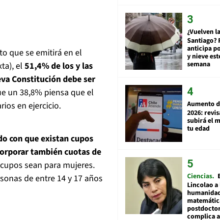
¿Vuelven la
Santiago? 
anticipa po
o que se emitirá en el
y nieve est
semana
ta), el
51,4% de los y las
eva Constitución debe ser
ue un 38,8% piensa que el
Aumento d
os en ejercicio.
2026: revi
subirá el 
tu edad
do con que existan cupos
corporar también cuotas de
 cupos sean para mujeres.
Ciencias
rsonas de entre 14 y 17 años
Lincolao a 
humanidad
matemátic
postdocto
complica 