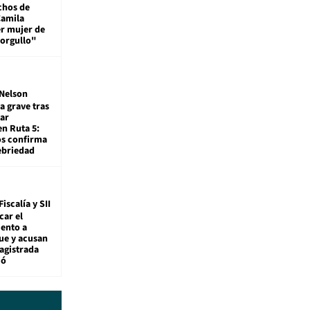
chos de
Camila
er mujer de
 orgullo"
Nelson
a grave tras
ar
en Ruta 5:
os confirma
ebriedad
Fiscalía y SII
car el
ento a
ue y acusan
agistrada
ió