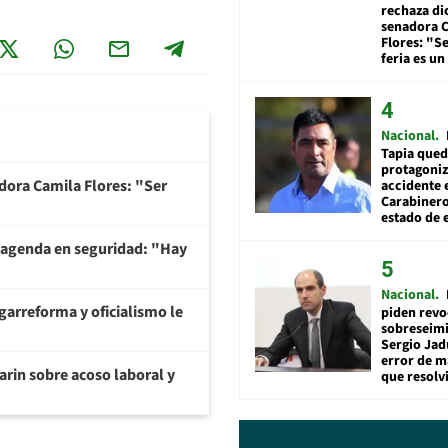
rechaza di
senadora 
Flores: "S
feria es un
Nacional
Tapia qued
protagoniz
adora Camila Flores: "Ser
accidente 
Carabiner
estado de 
 agenda en seguridad: "Hay
Nacional
garreforma y oficialismo le
piden revo
sobreseimi
Sergio Jad
error de m
arin sobre acoso laboral y
que resolv