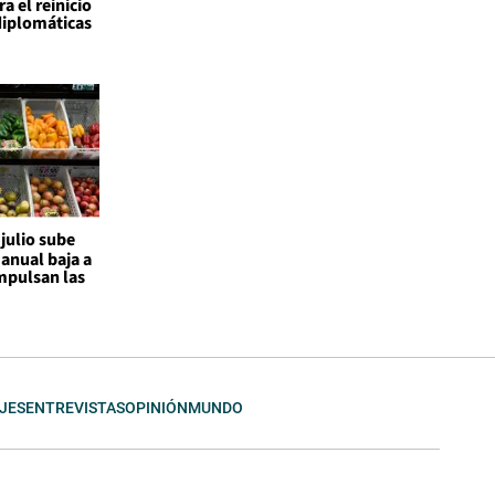
a el reinicio
diplomáticas
 julio sube
 anual baja a
mpulsan las
JES
ENTREVISTAS
OPINIÓN
MUNDO