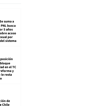
Se suma a
: PNL busca
or 5 años
sobre acoso
exual por
del sistema
posición
 bloque
dad en el TC
reforma y
 le resta
mo
ción de
e Chile