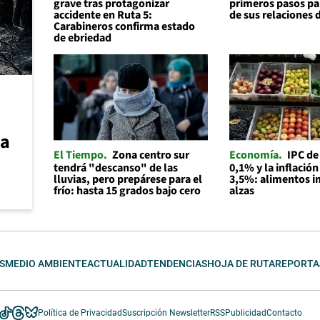
grave tras protagonizar
primeros pasos par
accidente en Ruta 5:
de sus relaciones 
Carabineros confirma estado
de ebriedad
ca
El Tiempo
Zona centro sur
Economía
IPC de
tendrá "descanso" de las
0,1% y la inflación
lluvias, pero prepárese para el
3,5%: alimentos i
frío: hasta 15 grados bajo cero
alzas
S
MEDIO AMBIENTE
ACTUALIDAD
TENDENCIAS
HOJA DE RUTA
REPORTA
Política de Privacidad
Suscripción Newsletter
RSS
Publicidad
Contacto