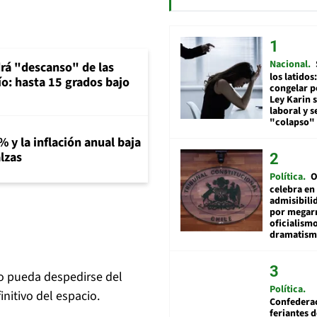
Nacional
rá "descanso" de las
los latidos
río: hasta 15 grados bajo
congelar p
Ley Karin 
laboral y s
"colapso" 
% y la inflación anual baja
lzas
Política
O
celebra en
admisibili
por megar
oficialismo
dramatis
o pueda despedirse del
Política
nitivo del espacio.
Confedera
feriantes d