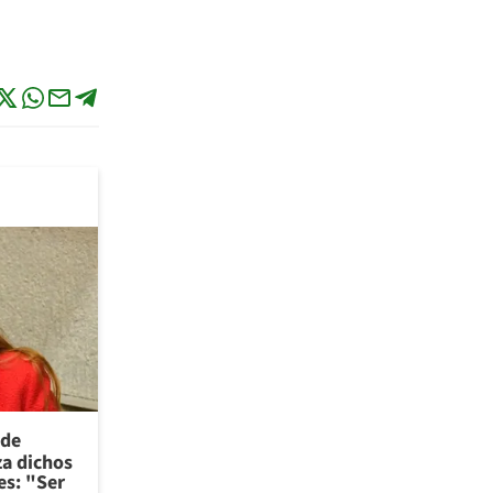
 de
za dichos
es: "Ser